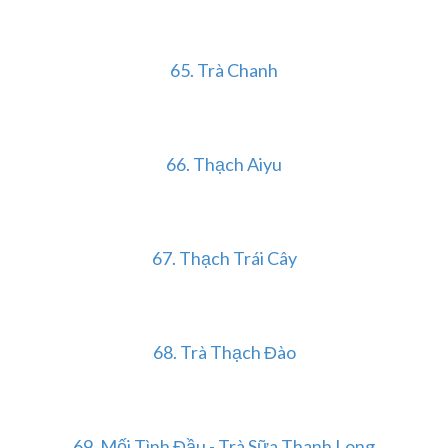
65.
Trà Chanh
66.
Thạch Aiyu
67.
Thạch Trái Cây
68. Trà Thạch Đào
69.
Mối Tình Đầu - Trà Sữa Thanh Long