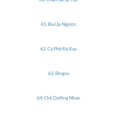
61.
Bia Úp Ngược
62.
Cà Phê Đá Xay
63.
Bingsu
64.
Chè Dưỡng Nhan