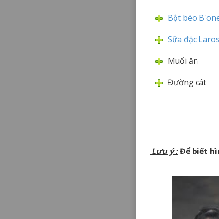
Bột béo B'one
Sữa đặc Laro
Muối ăn
Đường cát
Lưu ý
:
Để biết hì