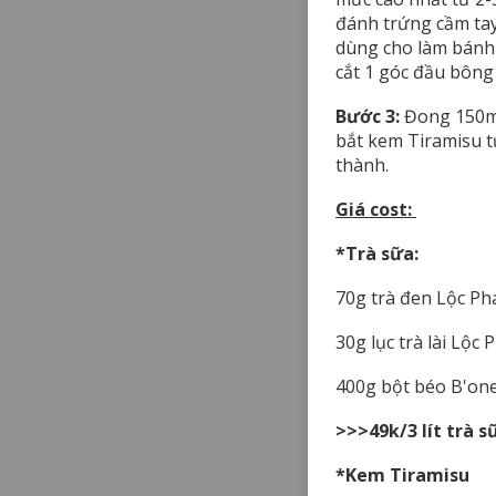
đánh trứng cầm tay 
dùng cho làm bánh 
cắt 1 góc đầu bôn
Bước 3:
Đong 150ml 
bắt kem Tiramisu từ
thành.
Giá cost:
*Trà sữa:
70g trà đen Lộc Phá
30g lục trà lài Lộc P
400g bột béo B'one
>>>49k/3 lít trà 
*Kem Tiramisu