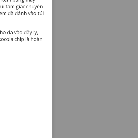
túi tam giác chuyên
em đã đánh vào túi
o đá vào đầy ly,
socola chip là hoàn