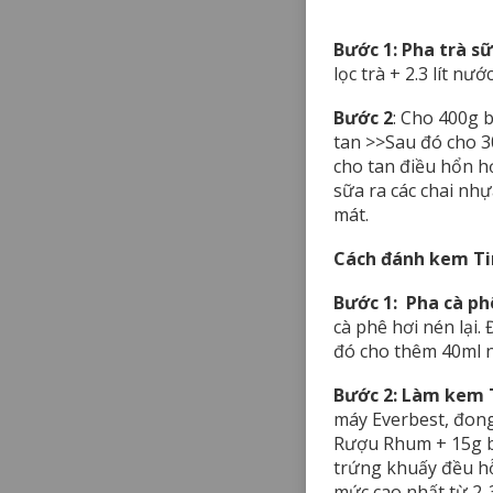
Bước 1: Pha trà 
lọc trà + 2.3 lít nư
Bước 2
: Cho 400g 
tan >>Sau đó cho 3
cho tan điều hổn hợ
sữa ra các chai nh
mát.
Cách đánh kem Ti
Bước 1: Pha cà ph
cà phê hơi nén lại
đó cho thêm 40ml n
Bước 2: Làm kem 
máy Everbest, đon
Rượu Rhum + 15g bộ
trứng khuấy đều hỗ
mức cao nhất từ 2-