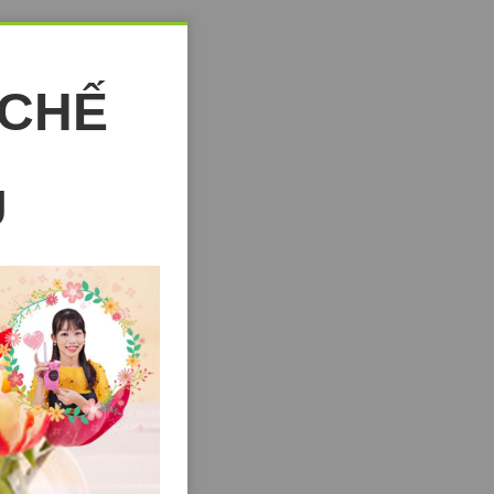
 CHẾ
U