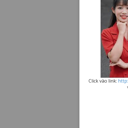
Click vào link:
http