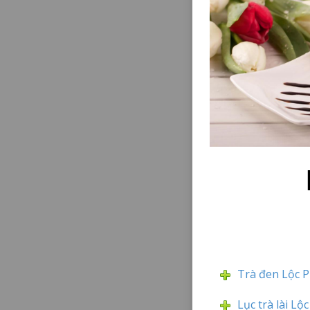
Trà đen Lộc P
Lục trà lài Lộ