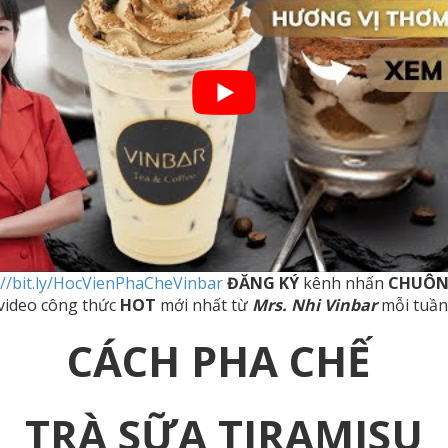
://bit.ly/HocVienPhaCheVinbar
ĐĂNG KÝ
kênh nhấn
CHUÔ
video công thức
HOT
mới nhất từ
Mrs. Nhi Vinbar
mỗi tuần
CÁCH PHA CHẾ
TRÀ SỮA TIRAMISU