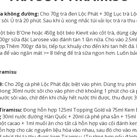
sữa không đường:
Cho 70g trà đen Lộc Phát + 30g Lục trà Lộc
ớc sôi. Ủ trà 20 phút. Sau khi ủ xong nhấc túi vải lọc trà ra thu
bột béo B'One hoặc 450g bột béo Kievit vào cốt trà, dùng c
00gr sữa đặc Larosee vào đánh tan 1 lần nữa. Cho vào 2.5m
p.Thêm 700gr đá bi, tiếp tục khuấy cho đến khi tan hết đá.
ựa để vào ngăn mát >= 8 tiếng để trà sữa ngon hơn. Luôn bả
ramisu
ê:
Cho 20g cà phê Lộc Phát đặc biệt vào phin. Dùng trụ phin
. Đong 30ml nước sôi cho vào phin chờ khoảng 1 phút cho cà
ước sôi vào, chờ đến khi chảy hết nước thì được, thu được 3
Tiramisu:
Đong hỗn hợp 125ml Topping Gold và 75ml Kem Bé
g 30ml nước đường Hàn Quốc + 20ml cà phê pha sẵn + 15ml 
t cacao + 1ml muối ăn cho tất cả hỗn hợp vào cối đánh ke
n hợp cho các nguyên liệu hòa vào nhau, sau đó cho vào m
3 phút thì ta thu được kem Tiramisu. (Trường hợp nếu đá