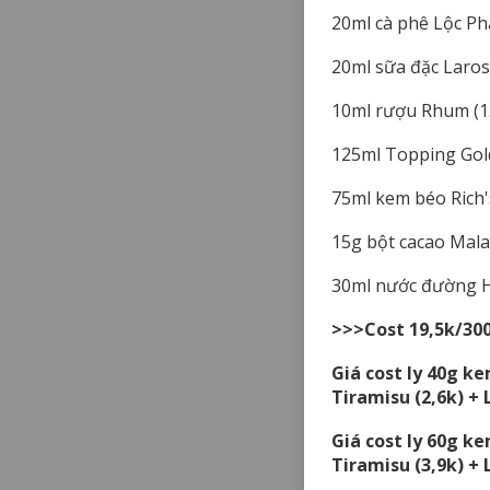
20ml cà phê Lộc Phá
20ml sữa đặc Laros
10ml rượu Rhum (1
125ml Topping Gold
75ml kem béo Rich's
15g bột cacao Malay
30ml nước đường H
>>>Cost 19,5k/30
Giá cost ly 40g k
Tiramisu (2,6k) + 
Giá cost ly 60g k
Tiramisu (3,9k) + 