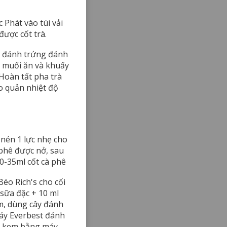
 Phát vào túi vải
 được cốt trà.
ây đánh trứng đánh
l muối ăn và khuấy
 Hoàn tất pha trà
o quản nhiệt độ
 nén 1 lực nhẹ cho
 phê được nở, sau
0-35ml cốt cà phê
o Rich's cho cối
sữa đặc + 10 ml
m, dùng cây đánh
áy Everbest đánh
nh kem bằng máy