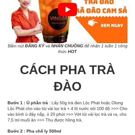
Bấm nút
ĐĂNG KÝ
và
NHẤN CHUÔNG
để nhận 1 tuần 1 công
thức
HOT
CÁCH PHA TRÀ
ĐÀO
Bước 1 : Ủ phần trà
: Lấy 50g trà đen Lộc Phát hoặc Olong
Lộc Phát cho vào túi vải lọc trà + 4 lít nước sôi 100 độ >>> Cho
vào bình ủ đậy nắp, ủ 20 phút >>> Vớt tủi vải lọc trà và ra, cho
7,5 ml muối ăn >>> Thu được hồng trà.
Bước 2 : Pha chế ly 500ml