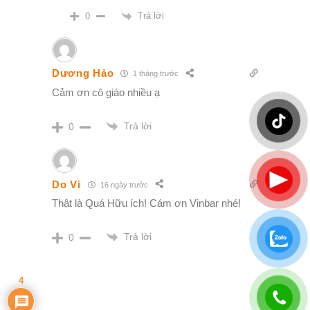
Trả lời
0
Dương Hảo
1 tháng trước
Cảm ơn cô giáo nhiều ạ
Trả lời
0
Do Vi
16 ngày trước
Thật là Quá Hữu ích! Cám ơn Vinbar nhé!
Trả lời
0
4