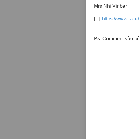
Mrs Nhi Vinbar
[F]:
https://www.face
---
Ps: Comment vào bê