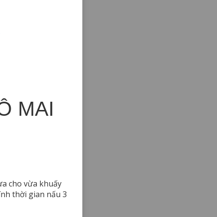
s
Ô MAI
vừa cho vừa khuấy
ính thời gian nấu 3