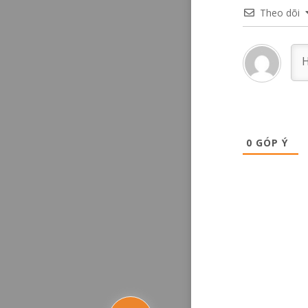
Theo dõi
0
GÓP Ý