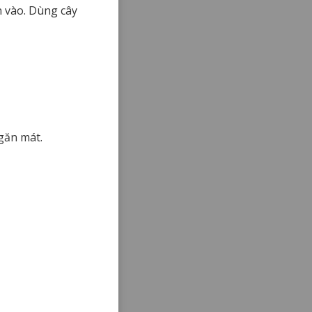
 vào. Dùng cây
găn mát.