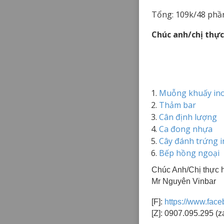
Tổng: 109k/48 phần
Chúc anh/chị thực
Muỗng khuấy ino
Thảm bar
Cân định lượng
Ca đong nhựa
Cây đánh trứng i
Bếp hồng ngoại
Chúc Anh/Chị thực h
Mr Nguyên Vinbar
[F]:
https://www.fac
[Z]: 0907.095.295 (z