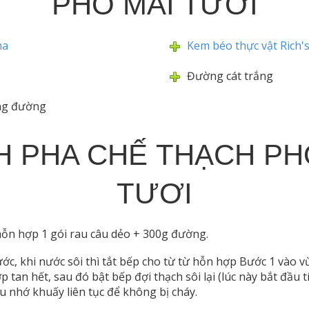
PHÔ MAI TƯƠI
ma
Kem béo thực vật Rich'
Đường cát trắng
ng đường
 PHA CHẾ THẠCH PH
TƯƠI
ỗn hợp 1 gói rau câu dẻo + 300g đường.
nước, khi nước sôi thì tắt bếp cho từ từ hỗn hợp Bước 1 vào 
 tan hết, sau đó bật bếp đợi thạch sôi lại (lúc này bắt đầu t
u nhớ khuấy liên tục để không bị cháy.