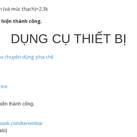
 (vá múc thạch)=2.3k
 hiện thành công.
DỤNG CỤ THIẾT BỊ
x chuyên dùng pha chế
nox
iện thành công,
ebook.com/kenvinbar
alo)