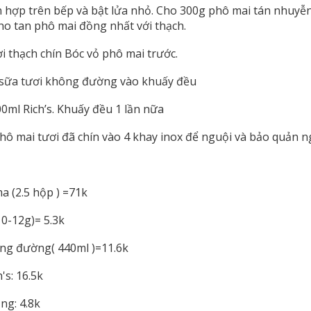
 hợp trên bếp và bật lửa nhỏ. Cho 300g phô mai tán nhuyễn
o tan phô mai đồng nhất với thạch.
i thạch chín Bóc vỏ phô mai trước.
h sữa tươi không đường vào khuấy đều
0ml Rich’s. Khuấy đều 1 lần nữa
ô mai tươi đã chín vào 4 khay inox để nguội và bảo quản n
 (2.5 hộp ) =71k
10-12g)= 5.3k
ông đường( 440ml )=11.6k
's: 16.5k
ng: 4.8k