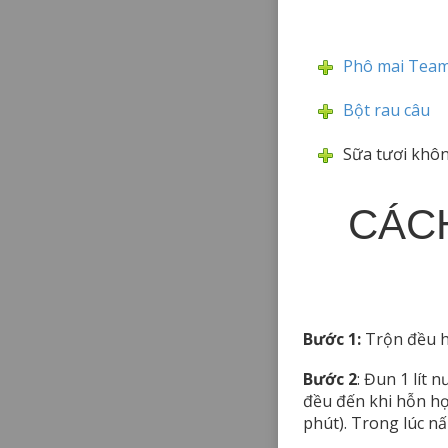
Phô mai Tea
Bột rau câu
Sữa tươi khô
CÁCH
Bước 1:
Trộn đều h
Bước 2
: Đun 1 lít 
đều đến khi hỗn hợp
phút). Trong lúc nấ