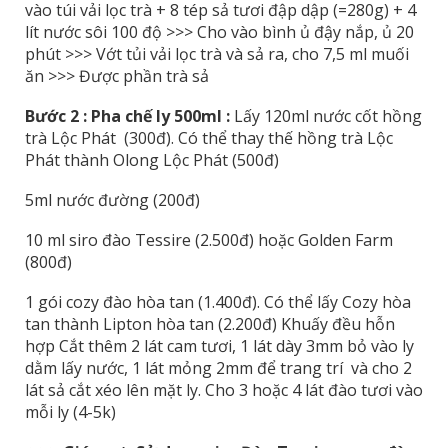
vào túi vải lọc trà + 8 tép sả tươi đập dập (=280g) + 4
lít nước sôi 100 độ >>> Cho vào bình ủ đậy nắp, ủ 20
phút >>> Vớt tủi vải lọc trà và sả ra, cho 7,5 ml muối
ăn >>> Được phần trà sả
Bước 2 : Pha chế ly 500ml :
Lấy 120ml nước cốt hồng
trà Lộc Phát (300đ). Có thể thay thế hồng trà Lộc
Phát thành Olong Lộc Phát (500đ)
5ml nước đường (200đ)
10 ml siro đào Tessire (2.500đ) hoặc Golden Farm
(800đ)
1 gói cozy đào hòa tan (1.400đ). Có thể lấy Cozy hòa
tan thành Lipton hòa tan (2.200đ) Khuấy đều hỗn
hợp Cắt thêm 2 lát cam tươi, 1 lát dày 3mm bỏ vào ly
dằm lấy nước, 1 lát mỏng 2mm để trang trí và cho 2
lát sả cắt xéo lên mặt ly. Cho 3 hoặc 4 lát đào tươi vào
mỗi ly (4-5k)