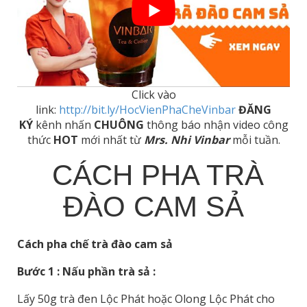
Click vào
link:
http://bit.ly/HocVienPhaCheVinbar
ĐĂNG
KÝ
kênh nhấn
CHUÔNG
thông báo nhận video công
thức
HOT
mới nhất từ
Mrs. Nhi Vinbar
mỗi tuần.
CÁCH PHA TRÀ
ĐÀO CAM SẢ
Cách pha chế trà đào cam sả
Bước 1 : Nấu phần trà sả :
Lấy 50g trà đen Lộc Phát hoặc Olong Lộc Phát cho