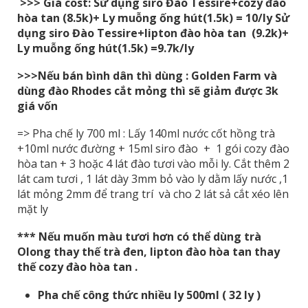
>>> Giá cost: Sử dụng siro Đào Tessire+cozy đào
hòa tan (8.5k)+ Ly muỗng ống hút(1.5k) = 10/ly Sử
dụng siro Đào Tessire+lipton đào hòa tan (9.2k)+
Ly muỗng ống hút(1.5k) =9.7k/ly
>>>Nếu bán bình dân thì dùng : Golden Farm và
dùng đào Rhodes cắt mỏng thì sẽ giảm được 3k
giá vốn
=> Pha chế ly 700 ml : Lấy 140ml nước cốt hồng trà
+10ml nước đường + 15ml siro đào + 1 gói cozy đào
hòa tan + 3 hoặc 4 lát đào tươi vào mỗi ly. Cắt thêm 2
lát cam tươi , 1 lát dày 3mm bỏ vào ly dằm lấy nước ,1
lát mỏng 2mm để trang trí và cho 2 lát sả cắt xéo lên
mặt ly
*** Nếu muốn màu tươi hơn có thể dùng trà
Olong thay thế trà đen, lipton đào hòa tan thay
thế cozy đào hòa tan .
Pha chế công thức nhiều ly 500ml ( 32 ly )