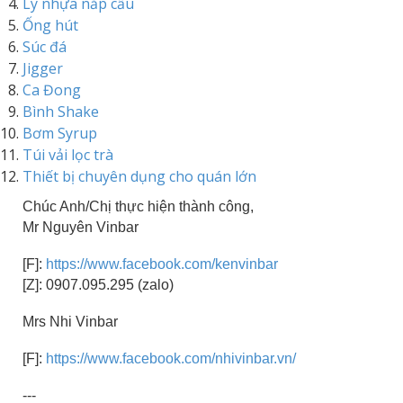
Ly nhựa nắp cầu
Ống hút
Súc đá
Jigger
Ca Đong
Bình Shake
Bơm Syrup
Túi vải lọc trà
Thiết bị chuyên dụng cho quán lớn
Chúc Anh/Chị thực hiện thành công,
Mr Nguyên Vinbar
[F]:
https://www.facebook.com/kenvinbar
[Z]: 0907.095.295 (zalo)
Mrs Nhi Vinbar
[F]:
https://www.facebook.com/nhivinbar.vn/
---