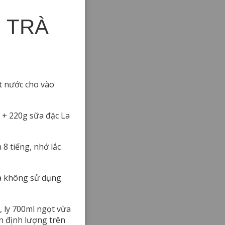
 TRÀ
ít nước cho vào
 + 220g sữa đặc La
8 tiếng, nhớ lắc
và không sử dụng
 ly 700ml ngọt vừa
n định lượng trên