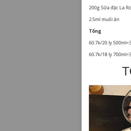
200g Sữa đặc La Ro
2.5ml muối ăn
Tổng
60.7k/20 ly 500ml=
60.7k/18 ly 700ml=
T