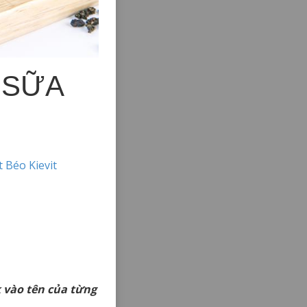
 SỮA
t Béo Kievit
k vào tên của từng