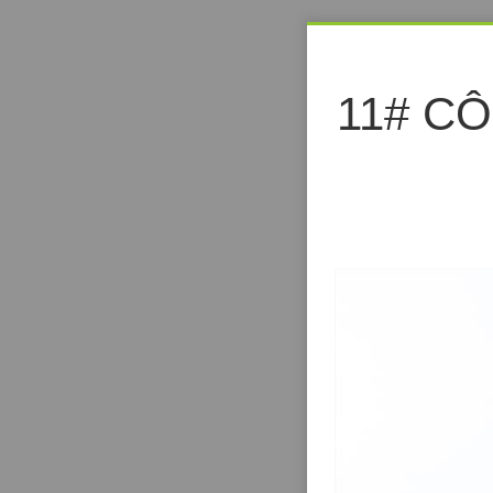
11# C