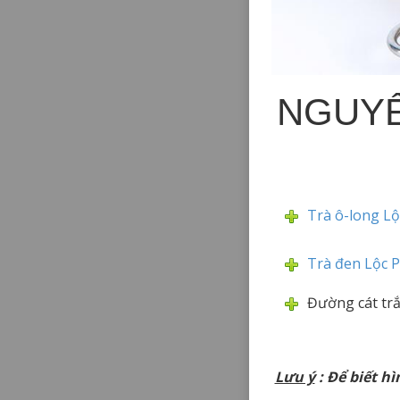
NGUYÊ
Trà ô-long Lộ
Trà đen Lộc 
Đường cát tr
Lưu ý
: Để biết hì