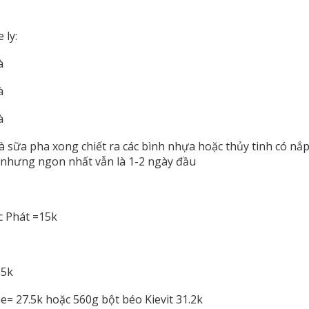
 ly:
à
à
à
rà sữa pha xong chiết ra các bình nhựa hoặc thủy tinh có nắp
 nhưng ngon nhất vẫn là 1-2 ngày đầu
c Phát =15k
.5k
= 27.5k hoặc 560g bột béo Kievit 31.2k