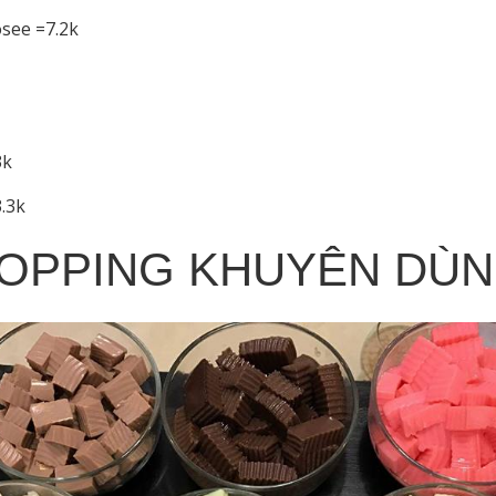
see =7.2k
3k
3.3k
OPPING KHUYÊN DÙ