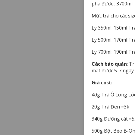
pha được : 3700ml
Mức trà cho các size
Ly 350ml: 150ml Tr
Ly 500ml: 170ml Tr
Ly 700ml: 190ml Tr
Cách bảo quản
: T
mát được 5-7 ngày
Giá cost:
40g Trà Ô Long Lộ
20g Trà Đen =3k
340g Đường cát =5
500g Bột Béo B-One