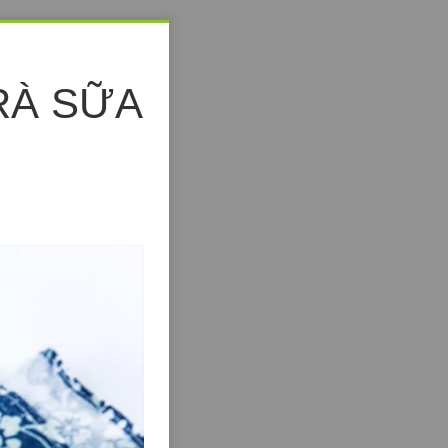
RÀ SỮA