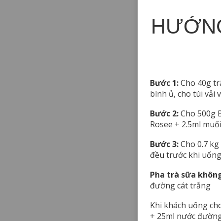
HƯỚNG
Bước 1:
Cho 40g trà
bình ủ, cho túi vải 
Bước 2:
Cho 500g B
Rosee + 2.5ml muối
Bước 3:
Cho 0.7 kg 
đều trước khi uống
Pha trà sữa khôn
đường cát trắng
Khi khách uống cho
+ 25ml nước đường 