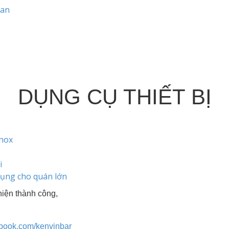
oan
DỤNG CỤ THIẾT BỊ
inox
i
dụng cho quán lớn
iện thành công,
ebook.com/kenvinbar