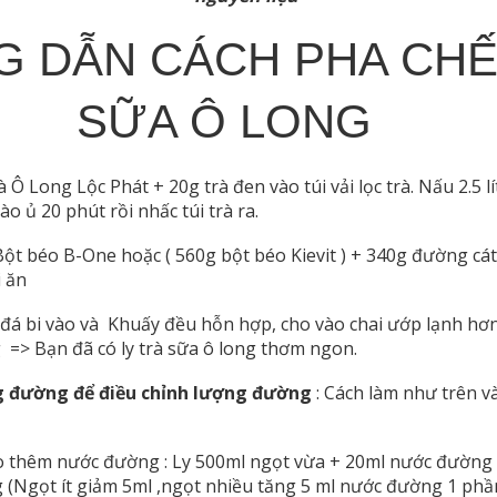
 DẪN CÁCH PHA CHẾ
SỮA Ô LONG
 Ô Long Lộc Phát + 20g trà đen vào túi vải lọc trà. Nấu 2.5 l
vào ủ 20 phút rồi nhấc túi trà ra.
ột béo B-One hoặc ( 560g bột béo Kievit ) + 340g đường cát
 ăn
đá bi vào và Khuấy đều hỗn hợp, cho vào chai ướp lạnh hơn 
 => Bạn đã có ly trà sữa ô long thơm ngon.
g đường để điều chỉnh lượng đường
: Cách làm như trên 
 thêm nước đường : Ly 500ml ngọt vừa + 20ml nước đường ,
(Ngọt ít giảm 5ml ,ngọt nhiều tăng 5 ml nước đường 1 phầ