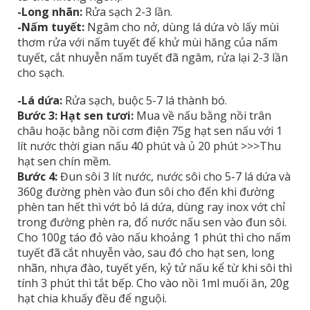
-Long nhãn:
Rửa sạch 2-3 lần.
-Nấm tuyết:
Ngâm cho nở, dùng lá dứa vò lấy mùi
thơm rửa với nấm tuyết để khử mùi hăng của nấm
tuyết, cắt nhuyễn nấm tuyết đã ngâm, rửa lại 2-3 lần
cho sạch.
-Lá dứa:
Rửa sạch, buộc 5-7 lá thành bó.
Bước 3:
Hạt sen tươi:
Mua về nấu bằng nồi trân
châu hoặc bằng nồi cơm điện 75g hạt sen nấu với 1
lít nước thời gian nấu 40 phút và ủ 20 phút >>>Thu
hạt sen chín mềm.
Bước 4:
Đun sôi 3 lít nước, nước sôi cho 5-7 lá dứa và
360g đường phèn vào đun sôi cho đến khi đường
phèn tan hết thì vớt bỏ lá dứa, dùng ray inox vớt chỉ
trong đường phèn ra, đổ nước nấu sen vào đun sôi.
Cho 100g táo đỏ vào nấu khoảng 1 phút thì cho nấm
tuyết đã cắt nhuyễn vào, sau đó cho hạt sen, long
nhãn, nhựa đào, tuyết yến, kỷ tử nấu kể từ khi sôi thì
tính 3 phút thì tắt bếp. Cho vào nồi 1ml muối ăn, 20g
hạt chia khuấy đều để nguội.