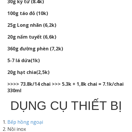
30g kỷ tử (8.4k)
100g táo đỏ (10k)
25g Long nhãn (6,2k)
20g nấm tuyết (6,6k)
360g đường phèn (7,2k)
5-7 lá dứa(1k)
20g hạt chia(2,5k)
>>>> 73.8k/14 chai >>> 5.3k + 1,8k chai = 7.1k/chai
330ml
DỤNG CỤ THIẾT BỊ
Bếp hồng ngoại
Nồi inox