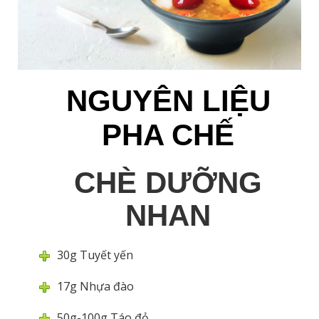
NGUYÊN LIỆU
PHA CHẾ
CHÈ DƯỠNG
NHAN
30g Tuyết yến
17g Nhựa đào
50g-100g Táo đỏ