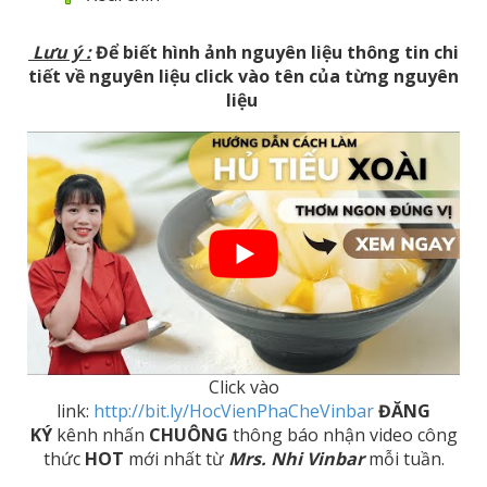
Lưu ý
:
Để biết hình ảnh nguyên liệu thông tin chi
tiết về nguyên liệu click vào tên của từng nguyên
liệu
Click vào
link:
http://bit.ly/HocVienPhaCheVinbar
ĐĂNG
KÝ
kênh nhấn
CHUÔNG
thông báo nhận video công
thức
HOT
mới nhất từ
Mrs. Nhi Vinbar
mỗi tuần.