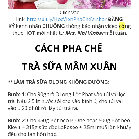
Click vào
link:
http://bit.ly/HocVienPhaCheVinbar
ĐĂNG
KÝ
kênh nhấn
CHUÔNG
thông báo nhận video
cô
ng
thức
HOT
mới nhất từ
Mrs. Nhi Vinbar
mỗi tuần.
CÁCH PHA CHẾ
TRÀ SỮA MẦM XUÂN
**LÀM TRÀ SỮA OLONG KHÔNG ĐƯỜNG:
Bước 1:
Cho 90g trà OLong Lộc Phát vào túi vải lọc
trà. Nấu 2.5 lít nước sôi cho vào bình ủ, cho túi vải
vào ủ 20 phút rồi lấy túi trà ra.
Bước 2:
Cho 450g Bột béo B-One hoặc 500g Bột béo
Kievit + 315g sữa đặc LaRosee + 2.5ml muối ăn khuấy
đều cho tan hỗn hợp.