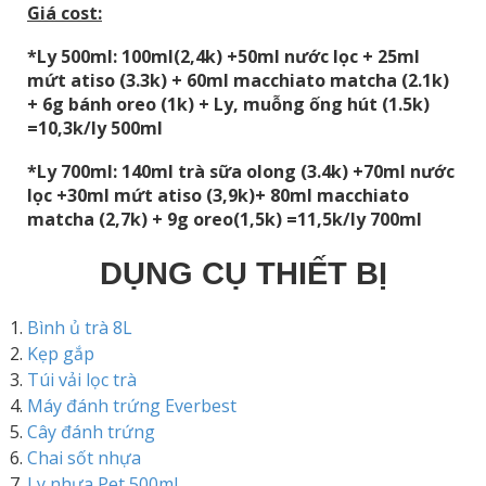
Giá cost:
*Ly 500ml: 100ml(2,4k) +50ml nước lọc + 25ml
mứt atiso (3.3k) + 60ml macchiato matcha (2.1k)
+ 6g bánh oreo (1k) + Ly, muỗng ống hút (1.5k)
=10,3k/ly 500ml
*Ly 700ml: 140ml trà sữa olong (3.4k) +70ml nước
lọc +30ml mứt atiso (3,9k)+ 80ml macchiato
matcha (2,7k) + 9g oreo(1,5k) =11,5k/ly 700ml
DỤNG CỤ THIẾT BỊ
Bình ủ trà 8L
Kẹp gắp
Túi vải lọc trà
Máy đánh trứng Everbest
Cây đánh trứng
Chai sốt nhựa
Ly nhựa Pet 500ml