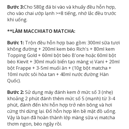
Bước 3:
Cho 580g đá bi vào và khuấy đều hỗn hợp,
cho vào chai ướp lạnh >=8 tiếng, nhớ lắc đều trước
khi uống.
**LÀM MACCHIATO MATCHA:
Bước 1:
Trộn đều hỗn hợp bao gồm: 300ml sữa tươi
không đường + 200ml kem béo Rich's + 80ml kem
Topping Gold + 60ml bột béo B'one hoặc 60ml bột
béo Kievit + 30ml muối biển tạo màng vị Vani + 20ml
bột Frappe + 3-5ml muối ăn + (10g bột matcha +
10ml nước sôi hòa tan + 40ml nước đường Hàn
Quốc).
Bước 2:
Sử dụng máy đánh kem ở mức số 3 (nhẹ)
khoảng 2 phút đánh thêm mức số 5 (mạnh) từ 3-4
phút, đánh đến khi hỗn hợp trở nên bông và hơi
cứng thì dừng lại. Đổ hỗn hợp lên bề mặt đồ uống.
Vậy là bạn đã hoàn thành lớp màng sữa vị matcha
thơm ngon, béo ngậy rồi.