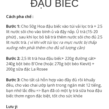
ĐẬU BIẾC
Cách pha chế :
Bước 1:
Cho 50g Hoa đậu biếc vào túi vải lọc trà + 2.5
lít nước sôi cho vào bình ủ và đậy nắp. Ủ trà (15-20
phút) , sau khi lọc bỏ bã trà thêm nước sôi cho đủ 2.5
lít nước trà.
( vì khi vớt túi lọc ra mực nước bị thấp
xuống nên phải thêm cho đủ số lượng cần)
Bước 2:
2,5 lít trà hoa đậu biếc+ 220g đường cát+
240g bột béo B'One (hoặc 270g bột béo Kievit) +
200g sữa đặc La Rosee
Bước 3:
 Cho tất cả hỗn hợp vào đầy đủ rồi khuấy 
đều, cho vào chai ướp lạnh trong ngăn mát 12 tiếng, 
bạn nhớ lắc đều => Bạn đã có một ly trà sữa hoa đậu 
biếc thơm ngon đặc biệt, tốt cho sức khỏe
Lưu ý: