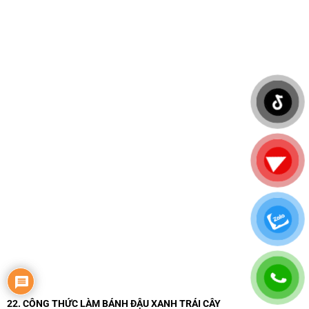
22. CÔNG THỨC LÀM BÁNH ĐẬU XANH TRÁI CÂY