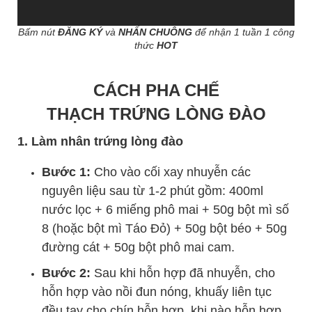
Bấm nút
ĐĂNG KÝ
và
NHẤN CHUÔNG
để nhận 1 tuần 1 công
thức
HOT
CÁCH PHA CHẾ
THẠCH TRỨNG LÒNG ĐÀO
1. Làm nhân trứng lòng đào
Bước 1:
Cho vào cối xay nhuyễn các
nguyên liệu sau từ 1-2 phút gồm: 400ml
nước lọc + 6 miếng phô mai + 50g bột mì số
8 (hoặc bột mì Táo Đỏ) + 50g bột béo + 50g
đường cát + 50g bột phô mai cam.
Bước 2:
Sau khi hỗn hợp đã nhuyễn, cho
hỗn hợp vào nồi đun nóng, khuấy liên tục
đều tay cho chín hỗn hợp, khi nào hỗn hợp