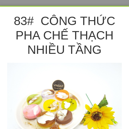
83# CÔNG THỨC
PHA CHẾ THẠCH
NHIỀU TẦNG