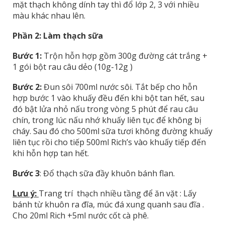
mặt thạch không dính tay thì đổ lớp 2, 3 với nhiều
màu khác nhau lên.
Phần 2: Làm thạch sữa
Bước 1:
Trộn hỗn hợp gồm 300g đường cát trắng +
1 gói bột rau câu dẻo (10g-12g )
Bước 2:
Đun sôi 700ml nước sôi. Tắt bếp cho hỗn
hợp bước 1 vào khuấy đều đến khi bột tan hết, sau
đó bật lửa nhỏ nấu trong vòng 5 phút để rau câu
chín, trong lúc nấu nhớ khuấy liên tục để không bị
cháy. Sau đó cho 500ml sữa tươi không đường khuấy
liên tục rồi cho tiếp 500ml Rich’s vào khuấy tiếp đến
khi hỗn hợp tan hết.
Bước 3
: Đổ thạch sữa đầy khuôn bánh flan.
Lưu ý:
Trang trí thạch nhiều tầng để ăn vặt : Lấy
bánh từ khuôn ra đĩa, múc đá xung quanh sau đĩa .
Cho 20ml Rich +5ml nước cốt cà phê.