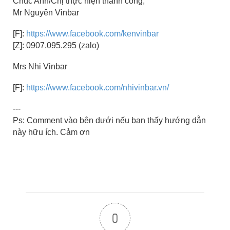
Chúc Anh/Chị thực hiện thành công,
Mr Nguyên Vinbar
[F]:
https://www.facebook.com/kenvinbar
[Z]: 0907.095.295 (zalo)
Mrs Nhi Vinbar
[F]:
https://www.facebook.com/nhivinbar.vn/
---
Ps: Comment vào bên dưới nếu bạn thấy hướng dẫn
này hữu ích. Cảm ơn
0