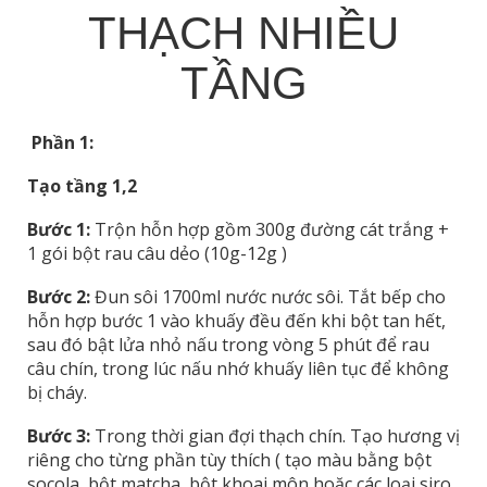
THẠCH NHIỀU
TẦNG
Phần 1:
Tạo tầng 1,2
Bước 1:
Trộn hỗn hợp gồm 300g đường cát trắng +
1 gói bột rau câu dẻo (10g-12g )
Bước 2:
Đun sôi 1700ml nước nước sôi. Tắt bếp cho
hỗn hợp bước 1 vào khuấy đều đến khi bột tan hết,
sau đó bật lửa nhỏ nấu trong vòng 5 phút để rau
câu chín, trong lúc nấu nhớ khuấy liên tục để không
bị cháy.
Bước
3
:
Trong thời gian đợi thạch chín. Tạo hương vị
riêng cho từng phần tùy thích ( tạo màu bằng bột
socola, bột matcha, bột khoai môn hoặc các loại siro