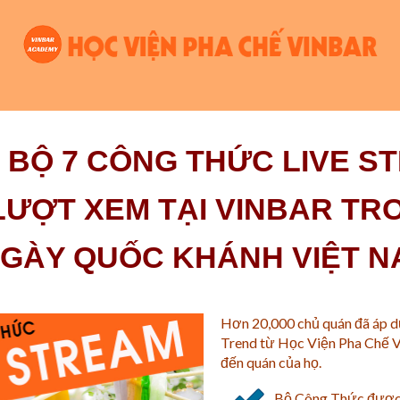
 BỘ 7 CÔNG THỨC LIVE 
 LƯỢT XEM TẠI VINBAR TR
GÀY QUỐC KHÁNH VIỆT 
Hơn 20,000 chủ quán đã áp d
Trend từ Học Viện Pha Chế V
đến quán của họ.
Bộ Công Thức được b