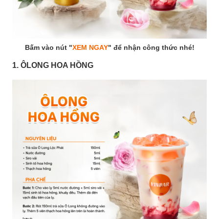
Bấm vào nút "
XEM NGAY
" để nhận công thức nhé!
1. ÔLONG HOA HỒNG