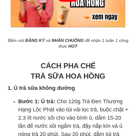
Bấm nút
ĐĂNG KÝ
và
NHẤN CHUÔNG
để nhận 1 tuần 1 công
thức
HOT
CÁCH PHA CHẾ
TRÀ SỮA HOA HỒNG
1. Ủ trà sữa không đường
Bước 1: Ủ trà:
Cho 120g Trà Đen Thượng
Hạng Lộc Phát vào túi vải lọc trà, buộc chặt +
2.3 lít nước sôi cho vào bình ủ, dằm 15-20
lần để nước sôi ngấm trà, đậy nắp kín và ủ
nóng trà 20 phút. Sau 20 phút, dằm túi trà