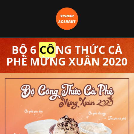
BỘ 6
CÔ
NG THỨC CÀ
PHÊ MỪNG XUÂN 2020