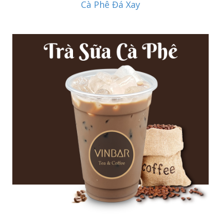
Cà Phê Đá Xay