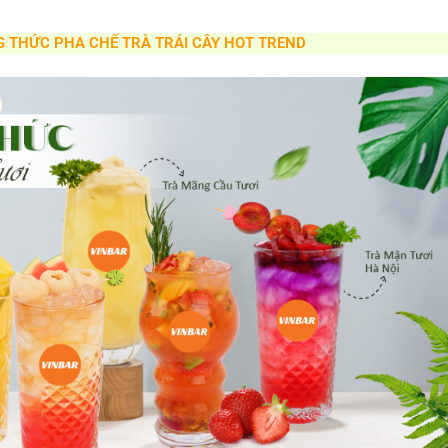
G THỨC PHA CHẾ TRÀ TRÁI CÂY HOT TREND