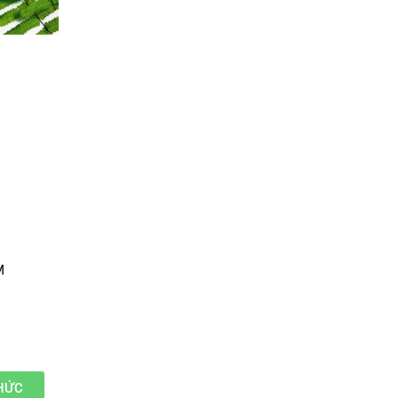
M
HỨC