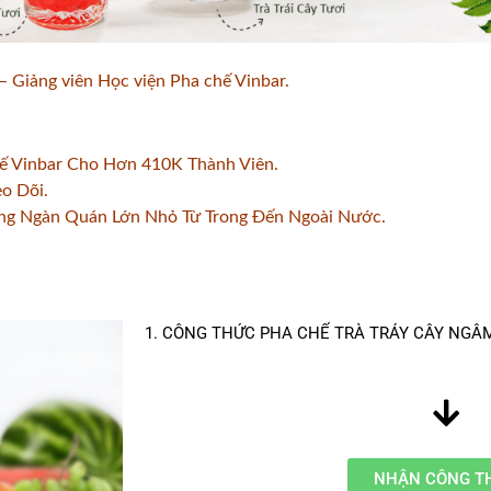
 Giảng viên Học viện Pha chế Vinbar.
hế Vinbar Cho Hơn 410K Thành Viên.
o Dõi.
ng Ngàn Quán Lớn Nhỏ Từ Trong Đến Ngoài Nước.
1. CÔNG THỨC PHA CHẾ TRÀ TRÁY CÂY NGÂ
NHẬN CÔNG T