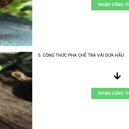
NHẬN CÔNG T
5. CÔNG THỨC PHA CHẾ TRÀ VẢI DƯA HẤU
NHẬN CÔNG T