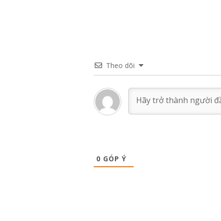
Theo dõi
0
GÓP Ý