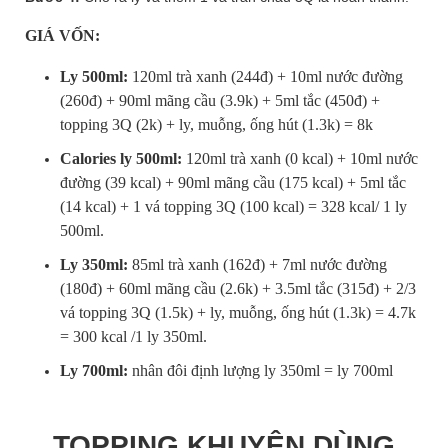
GIÁ VỐN:
Ly 500ml:
120ml trà xanh (244đ) + 10ml nước đường
(260đ) + 90ml mãng cầu (3.9k) + 5ml tắc (450đ) +
topping 3Q (2k) + ly, muỗng, ống hút (1.3k) = 8k
Calories ly 500ml:
120ml trà xanh (0 kcal) + 10ml nước
đường (39 kcal) + 90ml mãng cầu (175 kcal) + 5ml tắc
(14 kcal) + 1 vá topping 3Q (100 kcal) = 328 kcal/ 1 ly
500ml.
Ly 350ml:
85ml trà xanh (162đ) + 7ml nước đường
(180đ) + 60ml mãng cầu (2.6k) + 3.5ml tắc (315đ) + 2/3
vá topping 3Q (1.5k) + ly, muỗng, ống hút (1.3k) = 4.7k
= 300 kcal /1 ly 350ml.
Ly 700ml:
nhân đôi định lượng ly 350ml = ly 700ml
TOPPING KHUYÊN DÙNG