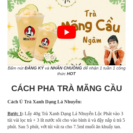
Bấm nút
ĐĂNG KÝ
và
NHẤN CHUÔNG
để nhận 1 tuần 1 công
thức
HOT
CÁCH PHA TRÀ MÃNG CẦU
Cách Ủ Trà Xanh Dạng Lá Nhuyễn:
Bước 1
:
Lấy 40g Trà Xanh Dạng Lá Nhuyễn Lộc Phát vào 3
túi vải lọc trà + 3 lít nước sôi cho vào bình ủ và đậy nắp ủ trà 5
phút. Sau 5 phút, vớt túi vải ra cho 7.5ml muối ăn khuấy tan.