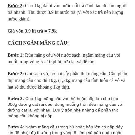
Bước 2
:
Cho 1kg đá bi vào nước cốt trà đánh tan để làm nguội
trà nhanh. Thu được 3.9 lít nước trà (vì vớt xác trà nên lượng
nước giảm).
Giá vốn 3.9 lít trà = 7.9k
CÁCH NGÂM MÃNG CẦU:
Bước 1:
Rửa mãng cầu với nước sạch, ngâm mãng cầu với
muối trong vòng 5 - 10 phút, rửa lại và để ráo.
Bước 2:
Gọt sạch vỏ, bỏ hạt lấy phần thịt mãng cầu. Cân phần
thịt mãng cầu cho đủ 1kg. (1,2kg mãng cầu tính luôn cả vỏ và
hạt sẽ thu được khoảng 1kg thịt).
Bước 3:
Cho 1kg mãng cầu vào hủ hoặc hộp lớn cho tiếp
300g đường cát rải đều, dùng muỗng trộn đều mãng cầu với
đường cát lại với nhau. Lưu ý trộn nhẹ nhàng để phần thịt
mãng cầu không bị dập.
Bước 4:
Ngâm mãng cầu trong hủ hoặc hộp lớn có nắp đậy
kín để nhiệt độ thường trong vòng 8 tiếng và bảo quản ngăn