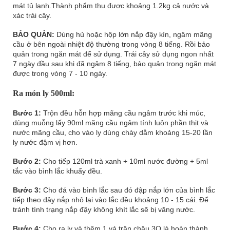
mát tủ lạnh.Thành phẩm thu được khoảng 1.2kg cả nước và
xác trái cây.
BẢO QUẢN:
Dùng hủ hoặc hộp lớn nắp đậy kín, ngâm mãng
cầu ở bên ngoài nhiệt độ thường trong vòng 8 tiếng. Rồi bảo
quản trong ngăn mát để sử dụng. Trái cây sử dụng ngon nhất
7 ngày đầu sau khi đã ngâm 8 tiếng, bảo quản trong ngăn mát
được trong vòng 7 - 10 ngày.
Ra món ly 500ml:
Bước 1:
Trộn đều hỗn hợp mãng cầu ngâm trước khi múc,
dùng muỗng lấy 90ml mãng cầu ngâm tính luôn phần thịt và
nước mãng cầu, cho vào ly dùng chày dằm khoảng 15-20 lần
ly nước đậm vị hơn.
Bước 2:
Cho tiếp 120ml trà xanh + 10ml nước đường + 5ml
tắc vào bình lắc khuấy đều.
Bước 3:
Cho đá vào bình lắc sau đó đập nắp lớn của bình lắc
tiếp theo đây nắp nhỏ lại vào lắc đều khoảng 10 - 15 cái. Để
tránh tình trạng nắp đậy không khít lắc sẽ bị văng nước.
Bước 4:
Cho ra ly và thêm 1 vá trân châu 3Q là hoàn thành.