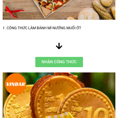
1. CÔNG THỨC LÀM BÁNH MÌ NƯỚNG MUỐI ỚT
NHẬN CÔNG THỨC