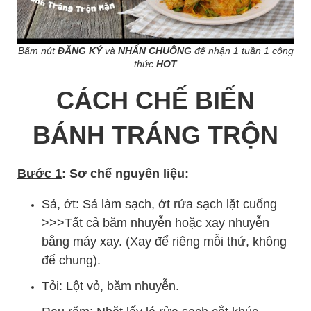
Bấm nút
ĐĂNG KÝ
và
NHẤN CHUÔNG
để nhận 1 tuần 1 công
thức
HOT
CÁCH CHẾ BIẾN
BÁNH TRÁNG TRỘN
Bước 1
: Sơ chế nguyên liệu:
Sả, ớt: Sả làm sạch, ớt rửa sạch lặt cuống
>>>Tất cả băm nhuyễn hoặc xay nhuyễn
bằng máy xay. (Xay để riêng mỗi thứ, không
để chung).
Tỏi: Lột vỏ, băm nhuyễn.