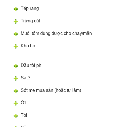
Tép rang
Trứng cút
Muối tôm dùng được cho chay/mặn
Khô bò
Dầu tỏi phi
Satế
Sốt me mua sẵn (hoặc tự làm)
Ớt
Tỏi