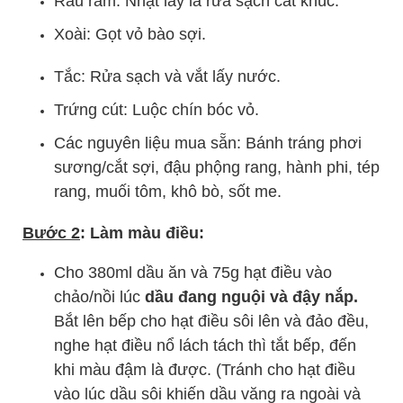
Rau răm: Nhặt lấy lá rửa sạch cắt khúc.
Xoài: Gọt vỏ bào sợi.
Tắc: Rửa sạch và vắt lấy nước.
Trứng cút: Luộc chín bóc vỏ.
Các nguyên liệu mua sẵn: Bánh tráng phơi
sương/cắt sợi, đậu phộng rang, hành phi, tép
rang, muối tôm, khô bò, sốt me.
Bước 2
: Làm màu điều:
Cho 380ml dầu ăn và 75g hạt điều vào
chảo/nồi lúc
dầu đang nguội và đậy nắp.
Bắt lên bếp cho hạt điều sôi lên và đảo đều,
nghe hạt điều nổ lách tách thì tắt bếp, đến
khi màu đậm là được. (Tránh cho hạt điều
vào lúc dầu sôi khiến dầu văng ra ngoài và