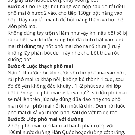
Bước 3
: Cho 150gr bột năng vào hộp sau đó rải đều
phô mai ở bước 2 vào, cho tiếp 150gr bột năng vào
hộp. Đậy nắp lắc mạnh để bột năng thấm và bọc hết
viên phô mai.
Không dùng tay trộn vì làm như vậy khi nấu bột sẽ bị
rã ra hết ,sau khi lắc xong bột đã dính chặt vào phô
mai thì dùng tay hốt phô mai cho ra rổ thưa (lưu ý
không lấy phần bột dư ) rây nhẹ cho bột thừa rớt
xuống bớt .
Bước 4: Luộc thạch phô mai.
Nấu 1 lít nước sôi ,khi nước sôi cho phô mai vào nồi ,
rải phô mai ra khắp nồi ,không bỏ thành 1 cục , sau
đó để yên không đảo khuấy , 1 -2 phút sau khi lớp
bột bên ngoài phô mai se lại và nước sôi lớn phô mai
sẽ nổi lên trên ,lúc này dùng đũa đảo nhẹ cho phô
mai rời ra , phô mai nổi lên mặt là chín. Đem nồi luộc
phô mai đi xả với nước lạnh, sau đó vớt ra để ráo.
Bước 5: Ướp phô mai với đường
2 hộp phô mai tươi làm ra thành phẩm ướp với
100ml nước đường Hàn Quốc hoặc đường cát trắng.