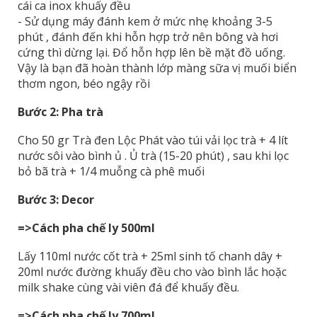
cái ca inox khuấy đều
- Sử dụng máy đánh kem ở mức nhẹ khoảng 3-5
phút , đánh đến khi hỗn hợp trở nên bông và hơi
cứng thì dừng lại. Đổ hỗn hợp lên bề mặt đồ uống.
Vậy là bạn đã hoàn thành lớp màng sữa vị muối biển
thơm ngon, béo ngậy rồi
Bước 2: Pha trà
Cho 50 gr Trà đen Lộc Phát vào túi vải lọc trà + 4 lít
nước sôi vào bình ủ . Ủ trà (15-20 phút) , sau khi lọc
bỏ bã trà + 1/4 muỗng cà phê muối
Bước 3:
Decor
=>Cách pha chế ly 500ml
Lấy 110ml nước cốt trà + 25ml sinh tố chanh dây +
20ml nước đường khuấy đều cho vào bình lắc hoặc
milk shake cùng vài viên đá để khuấy đều.
=>Cách pha chế ly 700ml