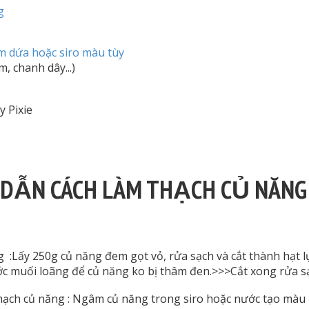
g
m dứa hoặc siro màu tùy
m, chanh dây...)
y Pixie
ẪN CÁCH LÀM THẠCH CỦ NĂNG
 :Lấy 250g củ năng đem gọt vỏ, rửa sạch và cắt thành hạt l
 muối loãng để củ năng ko bị thâm đen.>>>Cắt xong rửa sạ
ạch củ năng : Ngâm củ năng trong siro hoặc nước tạo màu