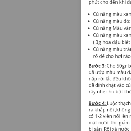
phút cho đến khi đ
Củ năng màu xanh
Củ năng màu đỏ: 
Củ năng Màu vàng
Củ năng màu xanh
( 3g hoa đậu biết
Củ năng màu trắn
rổ để cho hơi ráo
Bước 3:
Cho 50gr bộ
đã ướp màu màu đa
nắp rồi lắc đều khô
đã dính chặt vào củ
rây nhẹ cho bột thừ
Bước 4:
Luộc thạch 
ra khắp nồi ,không 
có 1-2 viên nổi lên
mặt nước thì giảm 
bị sẵn. Rồi xả nước 