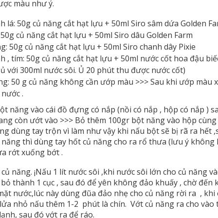
ược màu như ý.
 lá: 50g củ năng cắt hạt lựu + 50ml Siro sâm dứa Golden F
50g củ năng cắt hạt lựu + 50ml Siro dâu Golden Farm
: 50g củ năng cắt hạt lựu + 50ml Siro chanh dây Pixie
 , tím: 50g củ năng cắt hạt lựu + 50ml nước cốt hoa đậu biế
 ủ với 300ml nước sôi. Ủ 20 phút thu được nước cốt)
g: 50 g củ năng không cần ướp màu >>> Sau khi ướp màu x
 nước .
t năng vào cái đồ đựng có nắp (nồi có nắp , hộp có nắp ) s
ng còn ướt vào >>> Bỏ thêm 100gr bột năng vào hộp cùng v
ng dùng tay trộn vì làm như vậy khi nấu bột sẽ bị rã ra hết ,
 năng thì dùng tay hốt củ năng cho ra rổ thưa (lưu ý không 
a rớt xuống bớt .
củ năng. ¡Nấu 1 lít nước sôi ,khi nước sôi lớn cho củ năng và
bỏ thành 1 cục , sau đó để yên không đảo khuấy , chờ đến kh
 mặt nước,lúc này dùng đũa đảo nhẹ cho củ năng rời ra , khi 
lửa nhỏ nấu thêm 1-2 phút là chín. Vớt củ năng ra cho vào
lạnh, sau đó vớt ra để ráo.