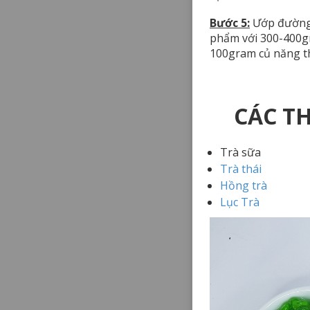
Bước 5:
Ướp đường 
phẩm với 300-400gr
100gram củ năng t
CÁC T
Trà sữa
Trà thái
Hồng trà
Lục Trà