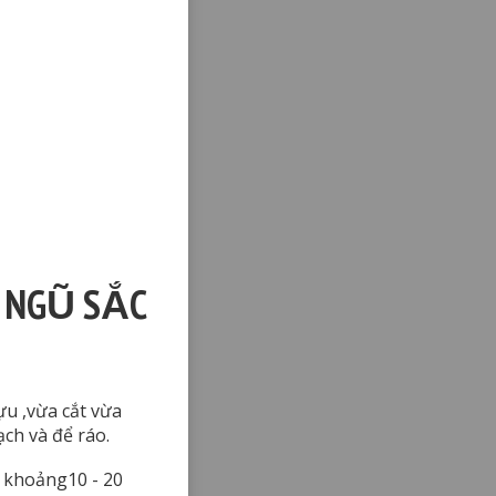
 NGŨ SẮC
ựu ,vừa cắt vừa
ch và để ráo.
 khoảng10 - 20