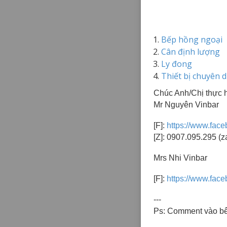
Bếp hồng ngoại
Cân định lượng
Ly đong
Thiết bị chuyên 
Chúc Anh/Chị thực h
Mr Nguyên Vinbar
[F]:
https://www.fac
[Z]: 0907.095.295 (z
Mrs Nhi Vinbar
[F]:
https://www.face
---
Ps: Comment vào bê