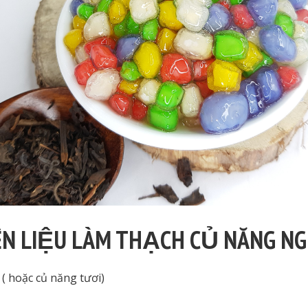
N LIỆU LÀM THẠCH CỦ NĂNG N
g
( hoặc củ năng tươi)