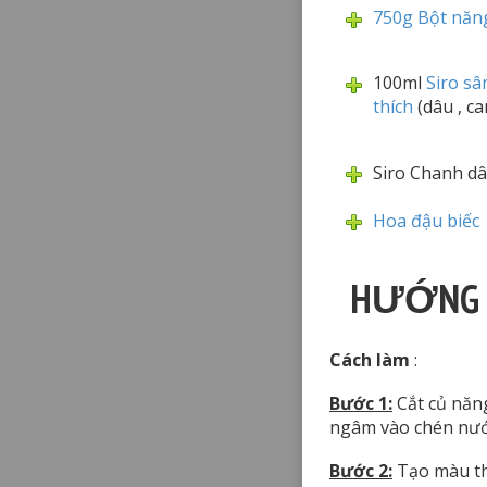
750g Bột năn
100ml
Siro sâ
thích
(dâu , ca
Siro Chanh dâ
Hoa đậu biếc
HƯỚNG D
Cách làm
:
Bước 1:
Cắt củ năng
ngâm vào chén nước
Bước 2:
Tạo màu th