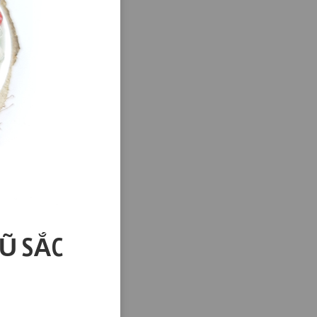
GŨ SẮC