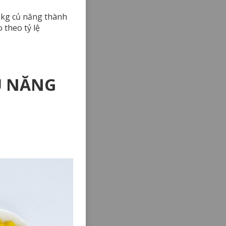
 kg củ năng thành
theo tỷ lệ
Ủ NĂNG