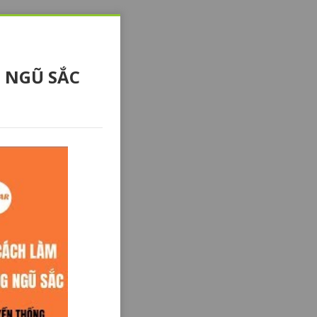
 NGŨ SẮC