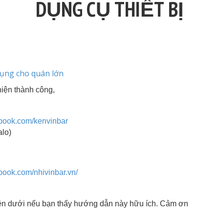
DỤNG CỤ THIẾT BỊ
dụng cho quán lớn
iện thành công,
ebook.com/kenvinbar
alo)
book.com/nhivinbar.vn/
n dưới nếu bạn thấy hướng dẫn này hữu ích. Cảm ơn