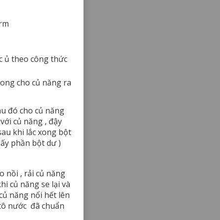
arm
c ủ theo công thức
ong cho củ năng ra
au đó cho củ năng
ới củ năng , đậy
sau khi lắc xong bột
lấy phần bột dư )
o nồi , rải củ năng
i củ năng se lại và
củ năng nổi hết lên
 tô nước đã chuẩn