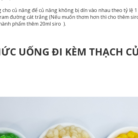
cho củ năng để củ năng không bị dín vào nhau theo tỷ lệ 1
am đường cát trắng (Nếu muốn thơm hơn thì cho thêm siro 
hành phẩm thêm 20ml siro ).
HỨC UỐNG ĐI KÈM THẠCH C