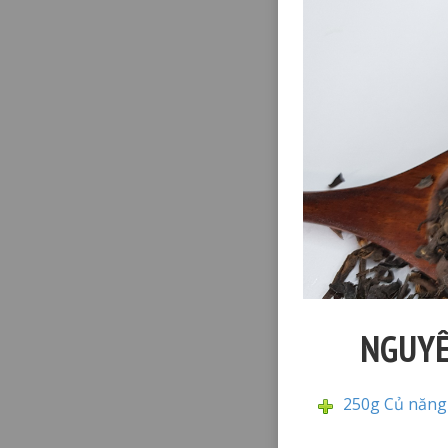
NGUYÊ
250g Củ năn