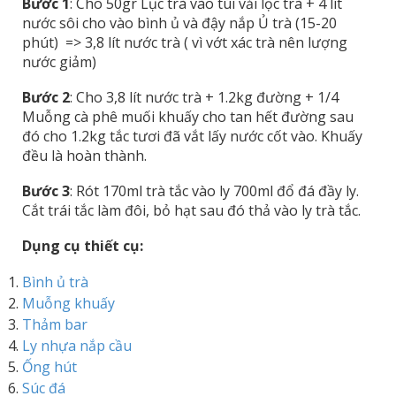
Bước 1
: Cho 50gr Lục trà vào túi vải lọc trà + 4 lít
nước sôi cho vào bình ủ và đậy nắp Ủ trà (15-20
phút) => 3,8 lít nước trà ( vì vớt xác trà nên lượng
nước giảm)
Bước 2
: Cho 3,8 lít nước trà + 1.2kg đường + 1/4
Muỗng cà phê muối khuấy cho tan hết đường sau
đó cho 1.2kg tắc tươi đã vắt lấy nước cốt vào. Khuấy
đều là hoàn thành.
Bước 3
: Rót 170ml trà tắc vào ly 700ml đổ đá đầy ly.
Cắt trái tắc làm đôi, bỏ hạt sau đó thả vào ly trà tắc.
Dụng cụ thiết cụ:
Bình ủ trà
Muỗng khuấy
Thảm bar
Ly nhựa nắp cầu
Ống hút
Súc đá