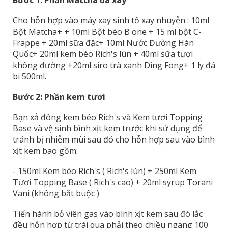
Bước 1: Phần Matcha đá xay
Cho hỗn hợp vào máy xay sinh tố xay nhuyễn : 10ml
Bột Matcha+ + 10ml Bột béo B one + 15 ml bột C-
Frappe + 20ml sữa đặc+ 10ml Nước Đường Hàn
Quốc+ 20ml kem béo Rich's lùn + 40ml sữa tươi
không đường +20ml siro trà xanh Ding Fong+ 1 ly đá
bi 500ml.
Bước 2: Phần kem tươi
Bạn xả đông kem béo Rich's và Kem tươi Topping
Base và vệ sinh bình xịt kem trước khi sử dụng để
tránh bị nhiễm mùi sau đó cho hỗn hợp sau vào bình
xịt kem bao gồm:
- 150ml Kem béo Rich's ( Rich's lùn) + 250ml Kem
Tươi Topping Base ( Rich's cao) + 20ml syrup Torani
Vani (không bắt buộc )
Tiến hành bỏ viên gas vào bình xịt kem sau đó lắc
đều hỗn hợp từ trái qua phải theo chiều ngang 100