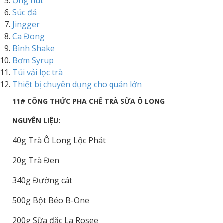
Ống hút
Súc đá
Jingger
Ca Đong
Bình Shake
Bơm Syrup
Túi vải lọc trà
Thiết bị chuyên dụng cho quán lớn
11# CÔNG THỨC PHA CHẾ TRÀ SỮA Ô LONG
NGUYÊN LIỆU:
40g Trà Ô Long Lộc Phát
20g Trà Đen
340g Đường cát
500g Bột Béo B-One
200g Sữa đặc La Rosee