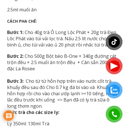
2.5ml muối ăn
CÁCH PHA CHẾ:
Bước 1:
Cho 40g trà Ô Long Lộc Phát + 20g trà Đen
Lôc Phát vào túi vải lọc trà. Nấu 2.5 lít nước cho vào
bình ủ, cho túi vải vào ủ 20 phút rồi nhấc túi trà ra.
Bước 2:
Cho 500g Bột béo B-One + 340g đường cát
trộn đều + 2.5 muối ăn trộn đều + Cân sẵn 200g sữa
đặc La Rosee
Bước 3:
Cho từ từ hỗn hợp trên vào nước cốt trà
khuấy đều sau đó Cho 0.7 kg đá bi vào và Khuấy đều
hỗn hợp rồi cho vào chai ướp lạnh >=10 tiếng, nhớ
lắc đều trước khi uống => Bạn đã có ly trà sữa ô
long thơm ngon.
Mức trà cho các size ly:
Ly 350ml: 130ml Trà