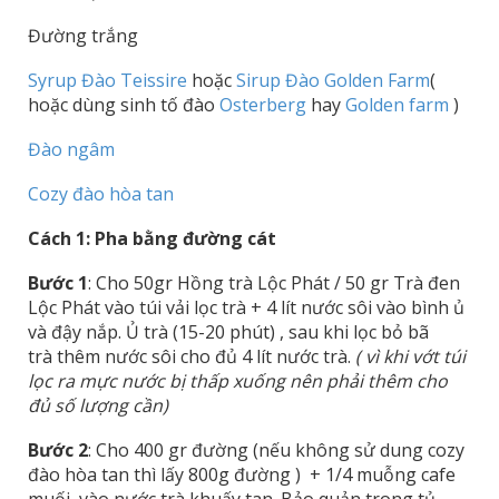
Đường trắng
Syrup Đào Teissire
hoặc
Sirup Đào Golden Farm
(
hoặc dùng sinh tố đào
Osterberg
hay
Golden farm
)
Đào ngâm
Cozy đào hòa tan
Cách 1: Pha bằng đường cát
Bước 1
: Cho 50gr Hồng trà Lộc Phát / 50 gr Trà đen
Lộc Phát vào túi vải lọc trà + 4 lít nước sôi vào bình ủ
và đậy nắp. Ủ trà (15-20 phút) , sau khi lọc bỏ bã
trà thêm nước sôi cho đủ 4 lít nước trà.
( vì khi vớt túi
lọc ra mực nước bị thấp xuống nên phải thêm cho
đủ số lượng cần)
Bước 2
: Cho 400 gr đường (nếu không sử dung cozy
đào hòa tan thì lấy 800g đường ) + 1/4 muỗng cafe