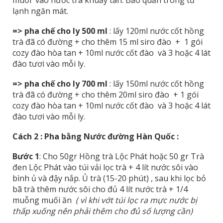
muối vào nước trà khuấy tan. Bảo quản trong tủ
lạnh ngăn mát.
=> pha chế cho ly 500 ml
: lấy 120ml nước cốt hồng
trà đã có đường + cho thêm 15 ml siro đào + 1 gói
cozy đào hòa tan + 10ml nước cốt đào và 3 hoặc 4 lát
đào tươi vào mỗi ly.
=> pha chế cho ly 700 ml
: lấy 150ml nước cốt hồng
trà đã có đường + cho thêm 20ml siro đào + 1 gói
cozy đào hòa tan + 10ml nước cốt đào và 3 hoặc 4 lát
đào tươi vào mỗi ly.
Cách 2 : Pha bằng Nước đường Hàn Quốc :
Bước 1
: Cho 50gr Hồng trà Lộc Phát hoặc 50 gr Trà
đen Lộc Phát vào túi vải lọc trà + 4 lít nước sôi vào
bình ủ và đậy nắp. Ủ trà (15-20 phút) , sau khi lọc bỏ
bã trà thêm nước sôi cho đủ 4 lít nước trà + 1/4
muỗng muối ăn
( vì khi vớt túi lọc ra mực nước bị
thấp xuống nên phải thêm cho đủ số lượng cần)