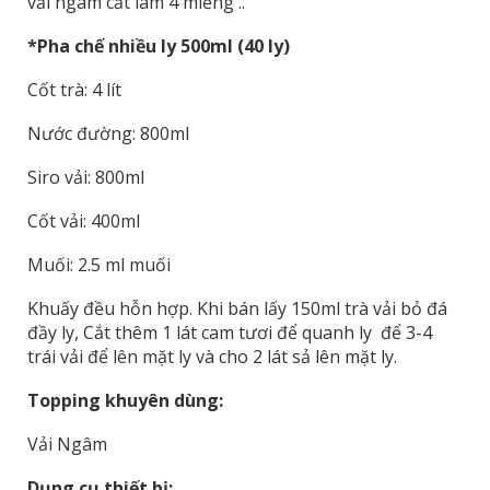
vải ngâm cắt làm 4 miếng ..
*Pha chế nhiều ly 500ml (40 ly)
Cốt trà: 4 lít
Nước đường: 800ml
Siro vải: 800ml
Cốt vải: 400ml
Muối: 2.5 ml muối
Khuấy đều hỗn hợp. Khi bán lấy 150ml trà vải bỏ đá
đầy ly, Cắt thêm 1 lát cam tươi để quanh ly để 3-4
trái vải để lên mặt ly và cho 2 lát sả lên mặt ly.
Topping khuyên dùng:
Vải Ngâm
Dụng cụ thiết bị: