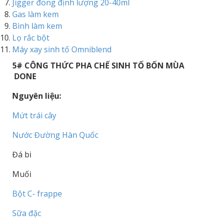
Jigger đong định lượng 20-40ml
Gas làm kem
Bình làm kem
Lọ rắc bột
Máy xay sinh tố Omniblend
5# CÔNG THỨC PHA CHẾ SINH TỐ BỐN MÙA
DONE
Nguyên liệu:
Mứt trái cây
Nước Đường Hàn Quốc
Đá bi
Muối
Bột C- frappe
Sữa đặc