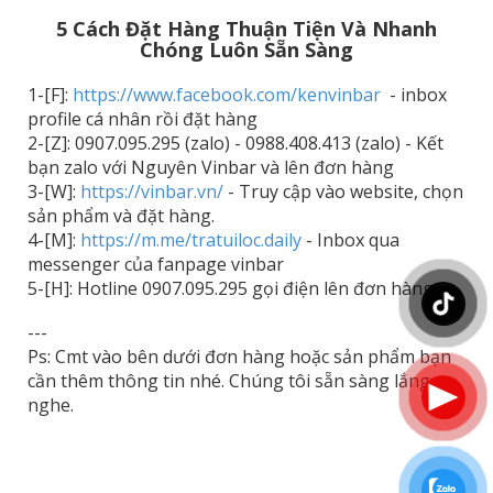
5 Cách Đặt Hàng Thuận Tiện Và Nhanh
Chóng Luôn Sẵn Sàng
1-[F]:
https://www.facebook.com/kenvinbar
- inbox
profile cá nhân rồi đặt hàng
2-[Z]: 0907.095.295 (zalo) - 0988.408.413 (zalo) - Kết
bạn zalo với Nguyên Vinbar và lên đơn hàng
3-[W]:
https://vinbar.vn/
- Truy cập vào website, chọn
sản phẩm và đặt hàng.
4-[M]:
https://m.me/tratuiloc.daily
- Inbox qua
messenger của fanpage vinbar
5-[H]: Hotline 0907.095.295 gọi điện lên đơn hàng.
---
Ps: Cmt vào bên dưới đơn hàng hoặc sản phẩm bạn
cần thêm thông tin nhé. Chúng tôi sẵn sàng lắng
nghe.