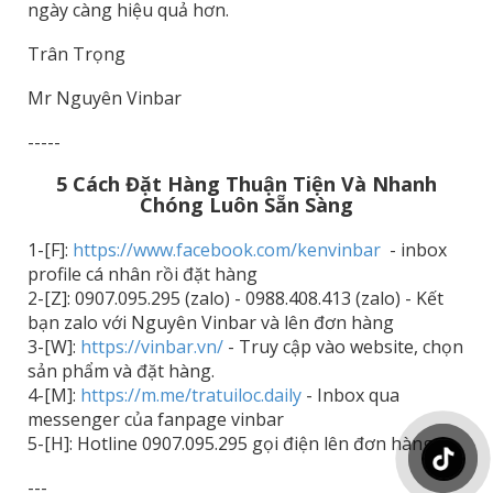
ngày càng hiệu quả hơn.
Trân Trọng
Mr Nguyên Vinbar
-----
5 Cách Đặt Hàng Thuận Tiện Và Nhanh
Chóng Luôn Sẵn Sàng
1-[F]:
https://www.facebook.com/kenvinbar
- inbox
profile cá nhân rồi đặt hàng
2-[Z]: 0907.095.295 (zalo) - 0988.408.413 (zalo) - Kết
bạn zalo với Nguyên Vinbar và lên đơn hàng
3-[W]:
https://vinbar.vn/
- Truy cập vào website, chọn
sản phẩm và đặt hàng.
4-[M]:
https://m.me/tratuiloc.daily
- Inbox qua
messenger của fanpage vinbar
5-[H]: Hotline 0907.095.295 gọi điện lên đơn hàng.
---