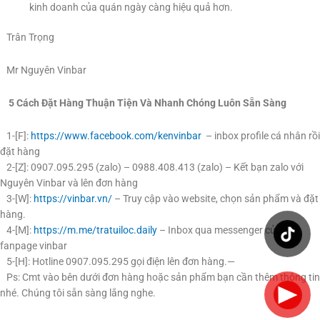
kinh doanh của quán ngày càng hiệu quả hơn.
Trân Trọng
Mr Nguyên Vinbar
5 Cách Đặt Hàng Thuận Tiện Và Nhanh Chóng Luôn Sẵn Sàng
1-[F]:
https://www.facebook.com/kenvinbar
– inbox profile cá nhân rồi
đặt hàng
2-[Z]: 0907.095.295 (zalo) – 0988.408.413 (zalo) – Kết bạn zalo với
Nguyên Vinbar và lên đơn hàng
3-[W]:
https://vinbar.vn/
– Truy cập vào website, chọn sản phẩm và đặt
hàng.
4-[M]:
https://m.me/tratuiloc.daily
– Inbox qua messenger của
fanpage vinbar
5-[H]: Hotline 0907.095.295 gọi điện lên đơn hàng.—
Ps: Cmt vào bên dưới đơn hàng hoặc sản phẩm bạn cần thêm thông tin
nhé. Chúng tôi sẵn sàng lắng nghe.