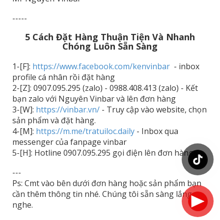
-----
5 Cách Đặt Hàng Thuận Tiện Và Nhanh
Chóng Luôn Sẵn Sàng
1-[F]:
https://www.facebook.com/kenvinbar
- inbox
profile cá nhân rồi đặt hàng
2-[Z]: 0907.095.295 (zalo) - 0988.408.413 (zalo) - Kết
bạn zalo với Nguyên Vinbar và lên đơn hàng
3-[W]:
https://vinbar.vn/
- Truy cập vào website, chọn
sản phẩm và đặt hàng.
4-[M]:
https://m.me/tratuiloc.daily
- Inbox qua
messenger của fanpage vinbar
5-[H]: Hotline 0907.095.295 gọi điện lên đơn hàng.
---
Ps: Cmt vào bên dưới đơn hàng hoặc sản phẩm bạn
cần thêm thông tin nhé. Chúng tôi sẵn sàng lắng
nghe.