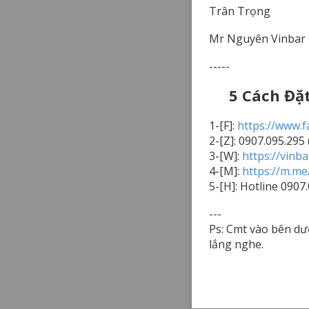
Trân Trọng
Mr Nguyên Vinbar
-----
5 Cách Đặ
1-[F]:
https://www.
2-[Z]: 0907.095.295
3-[W]:
https://vinba
4-[M]:
https://m.me/
5-[H]: Hotline 0907
---
Ps: Cmt vào bên dư
lắng nghe.