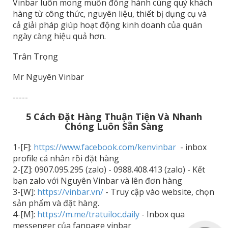
Vinbar luôn mong muốn đồng hành cùng quý khách
hàng từ công thức, nguyên liệu, thiết bị dụng cụ và
cả giải pháp giúp hoạt động kinh doanh của quán
ngày càng hiệu quả hơn.
Trân Trọng
Mr Nguyên Vinbar
-----
5 Cách Đặt Hàng Thuận Tiện Và Nhanh
Chóng Luôn Sẵn Sàng
1-[F]:
https://www.facebook.com/kenvinbar
- inbox
profile cá nhân rồi đặt hàng
2-[Z]: 0907.095.295 (zalo) - 0988.408.413 (zalo) - Kết
bạn zalo với Nguyên Vinbar và lên đơn hàng
3-[W]:
https://vinbar.vn/
- Truy cập vào website, chọn
sản phẩm và đặt hàng.
4-[M]:
https://m.me/tratuiloc.daily
- Inbox qua
messenger của fanpage vinbar