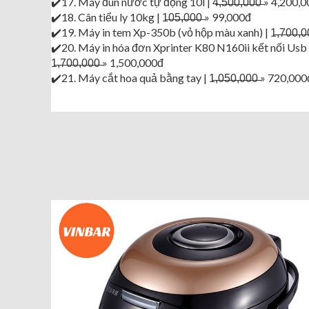
✔️17. Máy đun nước tự động 10l | 4̶,̶5̶0̶0̶,̶0̶0̶0̶ » 4,200,
✔️18. Cân tiểu ly 10kg | 1̶0̶5̶,̶0̶0̶0̶ » 99,000đ
✔️19. Máy in tem Xp-350b (vỏ hộp màu xanh) | 1̶,̶7̶0̶0̶,̶0̶
✔️20. Máy in hóa đơn Xprinter K80 N160ii kết nối Usb 
1̶,̶7̶0̶0̶,̶0̶0̶0̶ » 1,500,000đ
✔️21. Máy cắt hoa quả bằng tay | 1̶,̶0̶5̶0̶,̶0̶0̶0̶ » 720,000