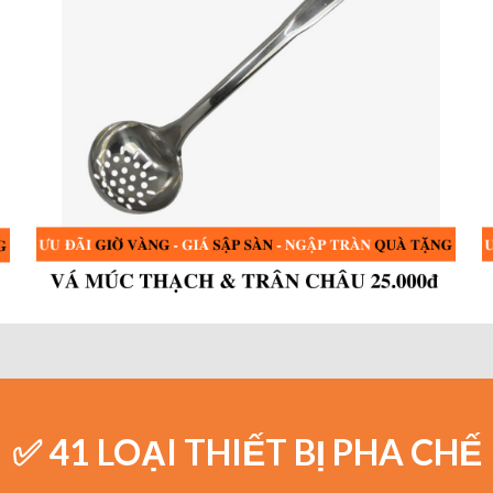
✅ 41 LOẠI THIẾT BỊ PHA CHẾ