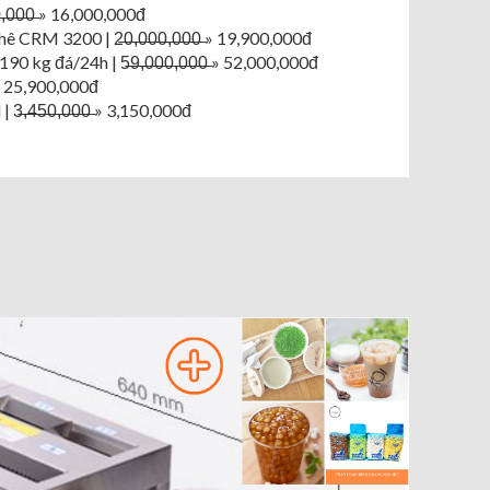
̶,̶0̶0̶0̶ » 16,000,000đ
M 3200 | 2̶0̶,̶0̶0̶0̶,̶0̶0̶0̶ » 19,900,000đ
 kg đá/24h | 5̶9̶,̶0̶0̶0̶,̶0̶0̶0̶ » 52,000,000đ
0̶ » 25,900,000đ
̶4̶5̶0̶,̶0̶0̶0̶ » 3,150,000đ