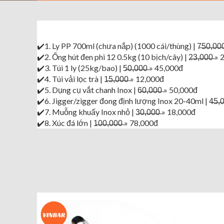
✔️1. Ly PP 700ml (chưa nắp) (1000 cái/thùng) | 7̶5̶0̶,̶0̶0
✔️2. Ống hút đen phi 12 0.5kg (10 bịch/cây) | 2̶3̶,̶0̶0̶0̶ »
✔️3. Túi 1 ly (25kg/bao) | 5̶0̶,̶0̶0̶0̶ » 45,000đ
✔️4. Túi vải lọc trà | 1̶5̶,̶0̶0̶0̶ » 12,000đ
✔️5. Dụng cụ vắt chanh Inox | 6̶0̶,̶0̶0̶0̶ » 50,000đ
✔️6. Jigger/zigger đong định lượng Inox 20-40ml | 4̶5̶,̶0̶
✔️7. Muỗng khuấy Inox nhỏ | 3̶0̶,̶0̶0̶0̶ » 18,000đ
✔️8. Xúc đá lớn | 1̶0̶0̶,̶0̶0̶0̶ » 78,000đ