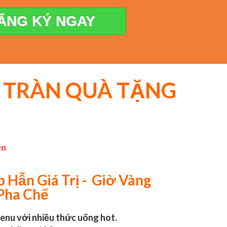
ĂNG KÝ NGAY
ẬP TRÀN QUÀ TẶNG
ên
 Hẫn Giá Trị - Giờ Vàng
 Pha Chế
menu với nhiều thức uống hot.