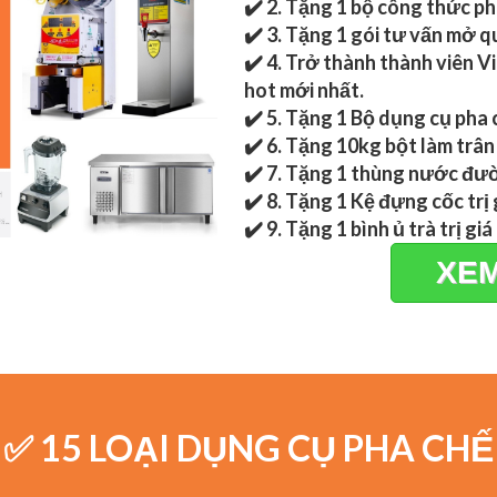
✔️ 2. Tặng 1 bộ công thức pha
✔️ 3. Tặng 1 gói tư vấn mở 
✔️ 4. Trở thành thành viên 
hot mới nhất.
✔️ 5. Tặng 1 Bộ dụng cụ pha c
✔️ 6. Tặng 10kg bột làm trân 
✔️ 7. Tặng 1 thùng nước đườ
✔️ 8. Tặng 1 Kệ đựng cốc trị 
✔️ 9. Tặng 1 bình ủ trà trị giá
XEM
✅ 15 LOẠI DỤNG CỤ PHA CHẾ