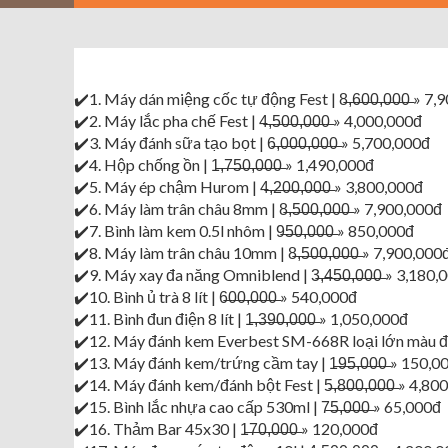
✔️1. Máy dán miệng cốc tự động Fest | 8̶,̶6̶0̶0̶,̶0̶0̶0̶ » 7
✔️2. Máy lắc pha chế Fest | 4̶,̶5̶0̶0̶,̶0̶0̶0̶ » 4,000,000đ
✔️3. Máy đánh sữa tạo bọt | 6̶,̶0̶0̶0̶,̶0̶0̶0̶ » 5,700,000đ
✔️4. Hộp chống ồn | 1̶,̶7̶5̶0̶,̶0̶0̶0̶ » 1,490,000đ
✔️5. Máy ép chậm Hurom | 4̶,̶2̶0̶0̶,̶0̶0̶0̶ » 3,800,000đ
✔️6. Máy làm trân châu 8mm | 8̶,̶5̶0̶0̶,̶0̶0̶0̶ » 7,900,000đ
✔️7. Bình làm kem 0.5l nhôm | 9̶5̶0̶,̶0̶0̶0̶ » 850,000đ
✔️8. Máy làm trân châu 10mm | 8̶,̶5̶0̶0̶,̶0̶0̶0̶ » 7,900,000
✔️9. Máy xay đa năng Omniblend | 3̶,̶4̶5̶0̶,̶0̶0̶0̶ » 3,180
✔️10. Bình ủ trà 8 lít | 6̶0̶0̶,̶0̶0̶0̶ » 540,000đ
✔️11. Bình đun điện 8 lít | 1̶,̶3̶9̶0̶,̶0̶0̶0̶ » 1,050,000đ
✔️12. Máy đánh kem Everbest SM-668R loại lớn màu đỏ | 4̶,
✔️13. Máy đánh kem/trứng cầm tay | 1̶9̶5̶,̶0̶0̶0̶ » 150,0
✔️14. Máy đánh kem/đánh bột Fest | 5̶,̶8̶0̶0̶,̶0̶0̶0̶ » 4,8
✔️15. Bình lắc nhựa cao cấp 530ml | 7̶5̶,̶0̶0̶0̶ » 65,000đ
✔️16. Thảm Bar 45x30 | 1̶7̶0̶,̶0̶0̶0̶ » 120,000đ