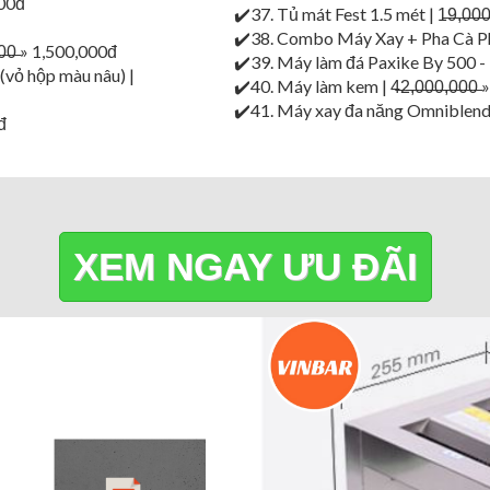
000đ
✔️37. Tủ mát Fest 1.5 mét | 1̶9̶,̶0̶0̶0
✔️38. Combo Máy Xay + Pha Cà Phê CR
0̶0̶ » 1,500,000đ
✔️39. Máy làm đá Paxike By 500 - 190
(vỏ hộp màu nâu) |
✔️40. Máy làm kem | 4̶2̶,̶0̶0̶0̶,̶0̶0̶
✔️41. Máy xay đa năng Omniblend | 3̶,
đ
XEM NGAY ƯU ĐÃI