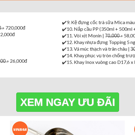
✔️9. Kệ đựng cốc trà sữa Mica màu đen
̶0̶ » 720,000đ
✔️10. Nắp cầu PP (350ml + 500ml + 
 22,000đ
✔️11. Vòi xịt Monin | 7̶0̶,̶0̶0̶0̶ » 58,
✔️12. Khay nhựa đựng Topping 5 ngăn |
✔️13. Vá múc thạch và trân châu | 3̶0̶,
✔️14. Khay phục vụ tròn chống trượt 3
0̶0̶ » 26,000đ
✔️15. Khay Inox vuông cao D17,6 x R16
XEM NGAY ƯU ĐÃI