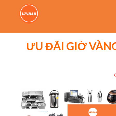
ƯU ĐÃI GIỜ VÀNG
C