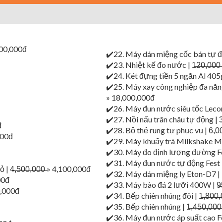
,900,000đ
✔️22. Máy dán miệng cốc bán tự động
✔️23. Nhiệt kế đo nước | 1̶2̶0̶,̶0̶0̶
✔️24. Két đựng tiền 5 ngăn Al 405g | 1
✔️25. Máy xay công nghiệp đa năng V
» 18,000,000đ
✔️26. Máy đun nước siêu tốc Lecon 30l
✔️27. Nồi nấu trân châu tự động | 3̶,̶
đ
✔️28. Bộ thẻ rung tự phục vụ | 6̶,̶0̶0̶
,000đ
✔️29. Máy khuấy trà Milkshake Milate 
✔️30. Máy đo định lượng đường Fest 16
✔️31. Máy đun nước tự động Fest 30 lít
̶5̶0̶0̶,̶0̶0̶0̶ » 4,100,000đ
✔️32. Máy dán miệng ly Eton-D7 | 1̶,̶
00đ
✔️33. Máy bào đá 2 lưỡi 400W | 9̶5̶0
00,000đ
✔️34. Bếp chiên nhúng đôi | 1̶,̶8̶0̶0̶,
✔️35. Bếp chiên nhúng | 1̶,̶4̶5̶0̶,̶0̶0
✔️36. Máy đun nước áp suất cao Fest | 