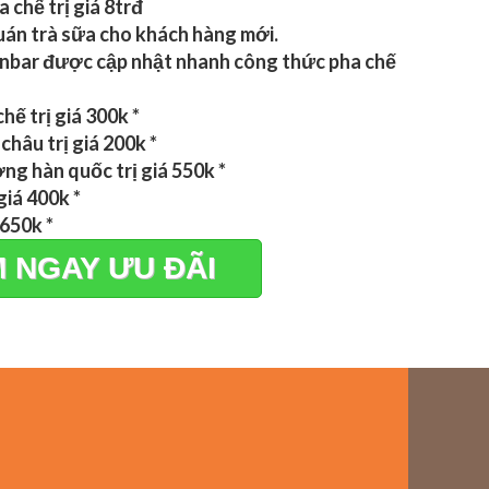
 chế trị giá 8trđ
quán trà sữa cho khách hàng mới.
Vinbar được cập nhật nhanh công thức pha chế
hế trị giá 300k *
châu trị giá 200k *
ng hàn quốc trị giá 550k *
giá 400k *
 650k *
 NGAY ƯU ĐÃI