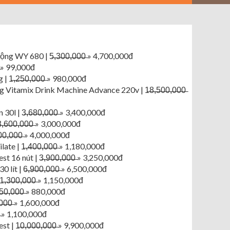
 WY 680 | 5̶,̶3̶0̶0̶,̶0̶0̶0̶ » 4,700,000đ
0̶ » 99,000đ
̶,̶2̶5̶0̶,̶0̶0̶0̶ » 980,000đ
itamix Drink Machine Advance 220v | 1̶8̶,̶5̶0̶0̶,̶0̶0̶0̶
 | 3̶,̶6̶8̶0̶,̶0̶0̶0̶ » 3,400,000đ
6̶0̶0̶,̶0̶0̶0̶ » 3,000,000đ
0̶,̶0̶0̶0̶ » 4,000,000đ
| 1̶,̶4̶0̶0̶,̶0̶0̶0̶ » 1,180,000đ
 nút | 3̶,̶9̶0̶0̶,̶0̶0̶0̶ » 3,250,000đ
 | 6̶,̶9̶0̶0̶,̶0̶0̶0̶ » 6,500,000đ
3̶0̶0̶,̶0̶0̶0̶ » 1,150,000đ
̶,̶0̶0̶0̶ » 880,000đ
̶0̶0̶0̶ » 1,600,000đ
̶0̶ » 1,100,000đ
1̶0̶,̶0̶0̶0̶,̶0̶0̶0̶ » 9,900,000đ