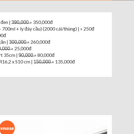
 | 3̶9̶0̶,̶0̶0̶0̶ » 350,000đ
700ml + ly đáy cầu) (2000 cái/thùng) | » 250đ
000đ
 3̶0̶0̶,̶0̶0̶0̶ » 260,000đ
̶0̶0̶0̶ » 25,000đ
5cm | 9̶0̶,̶0̶0̶0̶ » 80,000đ
,2 x S10 cm | 1̶5̶0̶,̶0̶0̶0̶ » 135,000đ