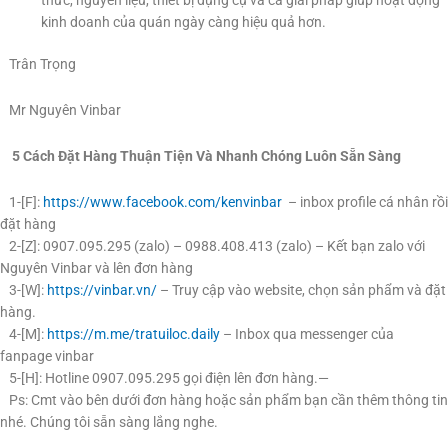
kinh doanh của quán ngày càng hiệu quả hơn.
Trân Trọng
Mr Nguyên Vinbar
5 Cách Đặt Hàng Thuận Tiện Và Nhanh Chóng Luôn Sẵn Sàng
1-[F]:
https://www.facebook.com/kenvinbar
– inbox profile cá nhân rồi
đặt hàng
2-[Z]: 0907.095.295 (zalo) – 0988.408.413 (zalo) – Kết bạn zalo với
Nguyên Vinbar và lên đơn hàng
3-[W]:
https://vinbar.vn/
– Truy cập vào website, chọn sản phẩm và đặt
hàng.
4-[M]:
https://m.me/tratuiloc.daily
– Inbox qua messenger của
fanpage vinbar
5-[H]: Hotline 0907.095.295 gọi điện lên đơn hàng.—
Ps: Cmt vào bên dưới đơn hàng hoặc sản phẩm bạn cần thêm thông tin
nhé. Chúng tôi sẵn sàng lắng nghe.