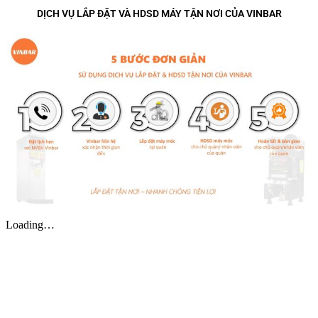
DỊCH VỤ LẮP ĐẶT VÀ HDSD MÁY TẬN NƠI CỦA VINBAR