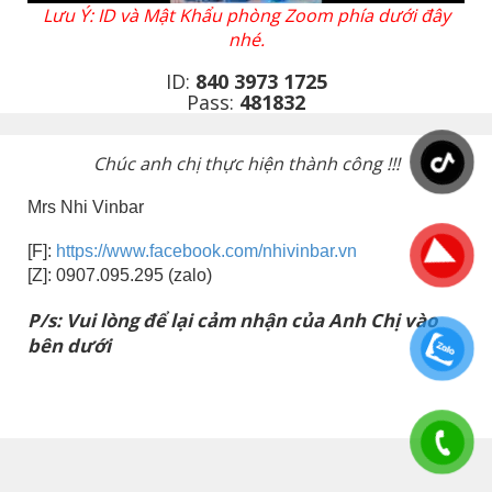
Lưu Ý: ID và Mật Khẩu phòng Zoom phía dưới đây
nhé.
ID:
840 3973 1725
Pass:
481832
Chúc anh chị thực hiện thành công !!!
Mrs Nhi Vinbar
[F]:
https://www.facebook.com/nhivinbar.vn
[Z]: 0907.095.295 (zalo)
P/s: Vui lòng để lại cảm nhận của Anh Chị vào
bên dưới