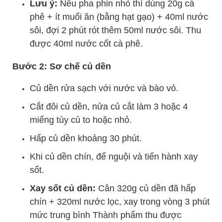
Lưu ý:
Nếu pha phin nhỏ thì dùng 20g cà
phê + ít muối ăn (bằng hạt gạo) + 40ml nước
sôi, đợi 2 phút rót thêm 50ml nước sôi. Thu
được 40ml nước cốt cà phê.
Bước 2: Sơ chế củ dền
Củ dền rửa sạch với nước và bào vỏ.
Cắt đôi củ dền, nửa củ cắt làm 3 hoặc 4
miếng tùy củ to hoặc nhỏ.
Hấp củ dền khoảng 30 phút.
Khi củ dền chín, để nguội và tiến hành xay
sốt.
Xay sốt củ dền:
Cân 320g củ dền đã hấp
chín + 320ml nước lọc, xay trong vòng 3 phút
mức trung bình Thành phẩm thu được