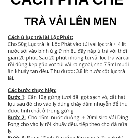
TRÀ VẢI LÊN MEN
Cách
ủ lục trà lài Lộc Phát:
Cho 50g Lục trà lài Lộc Phát vào túi vải lọc trà + 4 lít
nước sôi vào bình ủ giữ nhiệt, đậy nắp ủ trà với thời
gian 20 phút. Sau 20 phút nhúng túi vải lọc trà vài cái
rồi dùng kẹp gắp vớt túi vải ra ngoài, cho 7.5ml muối
ăn khuấy tan đều. Thu được : 3.8 lít nước cốt lục trà
lài.
Các bước thực hiện:
Bước 1
: Cân 10g gừng tươi đã gọt sạch vỏ, cắt hạt
lựu sau đó cho vào ly dùng chày dầm nhuyễn để thu
được tinh chất ở trong gừng.
Bước 2:
Cho 15ml nước đường + 20ml siro Vải Ding
Fong cho vào ly rồi khuấy đều, tiếp theo cho đá nữa
ly.
Bước 3:
Đong 20ml sữa uống lên men (sữa yakult)