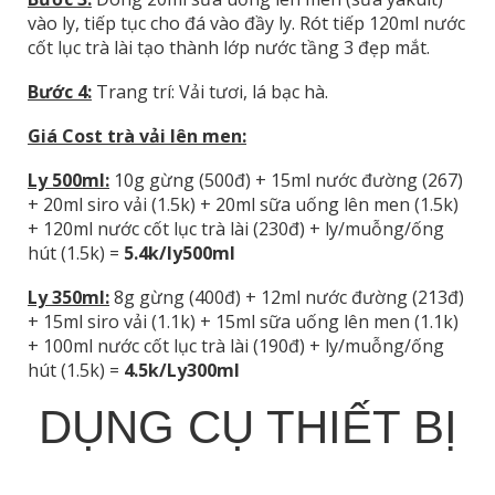
vào ly, tiếp tục cho đá vào đầy ly. Rót tiếp 120ml nước
cốt lục trà lài tạo thành lớp nước tầng 3 đẹp mắt.
Bước 4:
Trang trí: Vải tươi, lá bạc hà.
Giá Cost trà vải lên men:
Ly 500ml:
10g gừng (500đ) + 15ml nước đường (267)
+ 20ml siro vải (1.5k) + 20ml sữa uống lên men (1.5k)
+ 120ml nước cốt lục trà lài (230đ) + ly/muỗng/ống
hút (1.5k) =
5.4k/ly500ml
Ly 350ml:
8g gừng (400đ) + 12ml nước đường (213đ)
+ 15ml siro vải (1.1k) + 15ml sữa uống lên men (1.1k)
+ 100ml nước cốt lục trà lài (190đ) + ly/muỗng/ống
hút (1.5k) =
4.5k/Ly300ml
DỤNG CỤ THIẾT BỊ