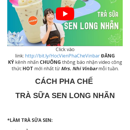
Click vào
link:
http://bit.ly/HocVienPhaCheVinbar
ĐĂNG
KÝ
kênh nhấn
CHUÔNG
thông báo nhận video công
thức
HOT
mới nhất từ
Mrs. Nhi Vinbar
mỗi tuần.
CÁCH PHA CHẾ
TRÀ SỮA SEN LONG NHÃN
*LÀM TRÀ SỮA SEN: