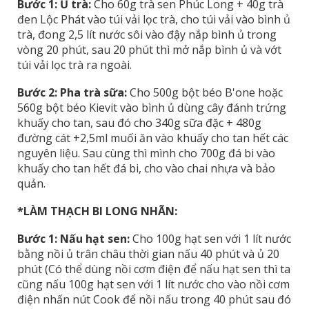
Bước 1: Ủ trà:
Cho 60g trà sen Phúc Long + 40g trà
đen Lộc Phát vào túi vải lọc trà, cho túi vải vào bình ủ
trà, đong 2,5 lít nước sôi vào đậy nắp bình ủ trong
vòng 20 phút, sau 20 phút thì mở nắp bình ủ và vớt
túi vải lọc trà ra ngoài.
Bước 2: Pha trà sữa:
Cho 500g bột béo B'one hoặc
560g bột béo Kievit vào bình ủ dùng cây đánh trứng
khuấy cho tan, sau đó cho 340g sữa đặc + 480g
đường cát +2,5ml muối ăn vào khuấy cho tan hết các
nguyên liệu. Sau cùng thì mình cho 700g đá bi vào
khuấy cho tan hết đá bi, cho vào chai nhựa và bảo
quản.
*LÀM THẠCH BI LONG NHÃN:
Bước 1: Nấu hạt sen:
Cho 100g hạt sen với 1 lít nước
bằng nồi ủ trân châu thời gian nấu 40 phút và ủ 20
phút (Có thể dùng nồi cơm điện để nấu hạt sen thì ta
cũng nấu 100g hạt sen với 1 lít nước cho vào nồi cơm
điện nhấn nút Cook để nồi nấu trong 40 phút sau đó