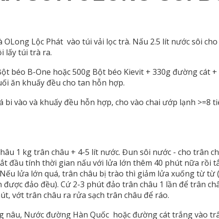
 OLong Lộc Phát vào túi vải lọc trà. Nấu 2.5 lít nước sôi cho
 lấy túi trà ra.
ột béo B-One hoặc 500g Bột béo Kievit + 330g đường cát +
ối ăn khuấy đều cho tan hỗn hợp.
 bi vào và khuấy đều hỗn hợp, cho vào chai ướp lạnh >=8 ti
hâu 1 kg trân châu + 4-5 lít nước. Đun sôi nước - cho trân c
 bắt đầu tính thời gian nấu với lửa lớn thêm 40 phút nữa rồi t
Nếu lửa lớn quá, trân châu bị trào thì giảm lửa xuống từ từ
n được đảo đều). Cứ 2-3 phút đảo trân châu 1 lần để trân ch
hút, vớt trân châu ra rửa sạch trân châu để ráo.
nâu, Nước đường Hàn Quốc hoặc đường cát trắng vào trân