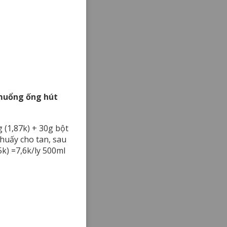
, muổng ống hút
 (1,87k) + 30g bột
khuấy cho tan, sau
5k) =7,6k/ly 500ml