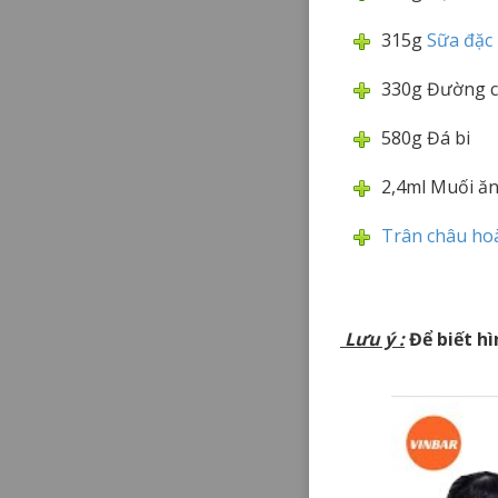
315g
Sữa đặc
330g Đường c
580g Đá bi
2,4ml Muối ă
Trân châu ho
Lưu ý
:
Để biết hì