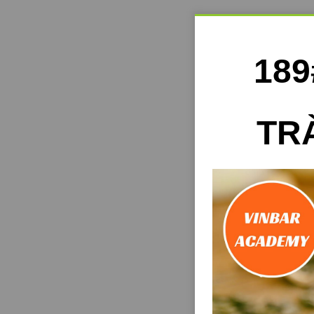
18
TR