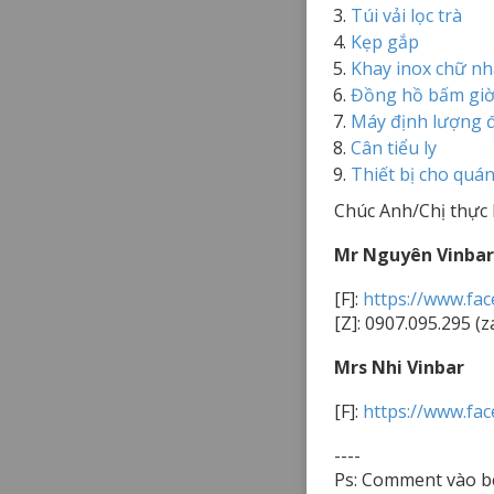
Túi vải lọc trà
Kẹp gắp
Khay inox chữ nh
Đồng hồ bấm gi
Máy định lượng
Cân tiểu ly
Thiết bị cho quán
Chúc Anh/Chị thực 
Mr Nguyên Vinbar
[F]:
https://www.fa
[Z]: 0907.095.295 (z
Mrs Nhi Vinbar
[F]:
https://www.fa
----
Ps: Comment vào bê