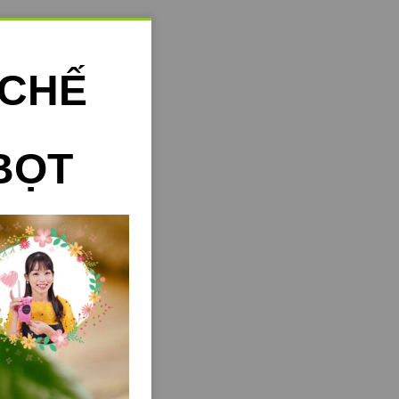
 CHẾ
BỌT