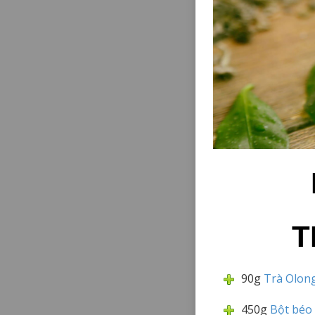
T
90g
Trà Olong
450g
Bột béo