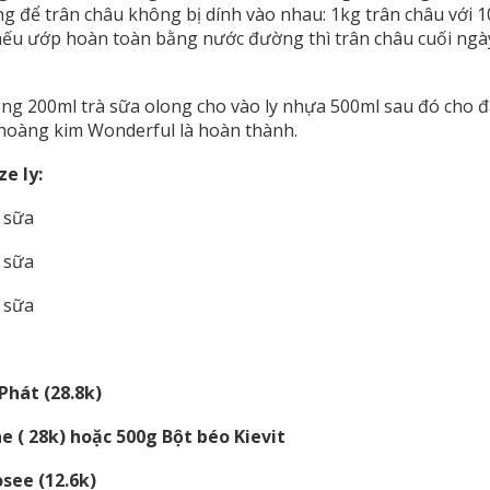
g để trân châu không bị dính vào nhau: 1kg trân châu với
 nếu ướp hoàn toàn bằng nước đường thì trân châu cuối ngày
g 200ml trà sữa olong cho vào ly nhựa 500ml sau đó cho đá
 hoàng kim Wonderful là hoàn thành.
ze ly:
à sữa
à sữa
à sữa
Phát (28.8k)
e ( 28k) hoặc 500g Bột béo Kievit
see (12.6k)