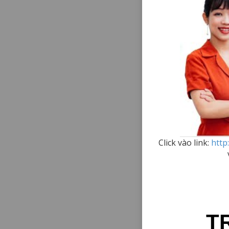
Click vào link:
http
T