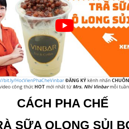
://bit.ly/HocVienPhaCheVinbar
ĐĂNG KÝ
kênh nhấn
CHUÔ
video công thức
HOT
mới nhất từ
Mrs. Nhi Vinbar
mỗi tuần
CÁCH PHA CHẾ
RÀ SỮA OLONG SỦI B