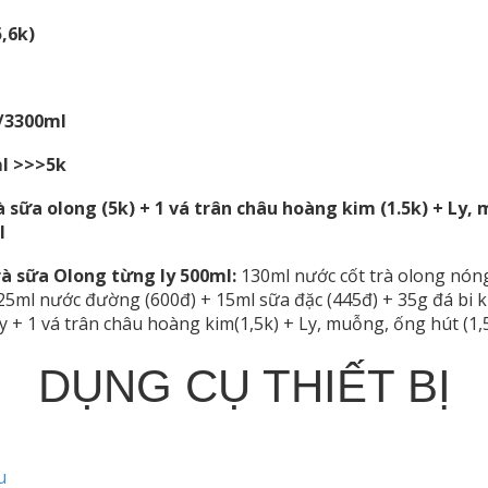
,6k)
/3300ml
ml >>>5k
à sữa olong (5k) + 1 vá trân châu hoàng kim (1.5k) + Ly
l
à sữa Olong từng ly 500ml:
130ml nước cốt trà olong nóng
 25ml nước đường (600đ) + 15ml sữa đặc (445đ) + 35g đá bi 
y + 1 vá trân châu hoàng kim(1,5k) + Ly, muỗng, ống hút (1,
DỤNG CỤ THIẾT BỊ
u