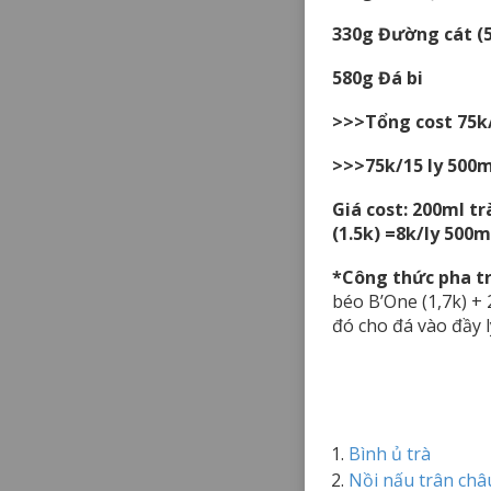
330g Đường cát (5
580g Đá bi
>>>Tổng cost 75k
>>>75k/15 ly 500
Giá cost: 200ml tr
(1.5k) =8k/ly 500m
*Công thức pha tr
béo B’One (1,7k) +
đó cho đá vào đầy l
Bình ủ trà
Nồi nấu trân châ