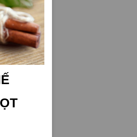
HẾ
BỌT