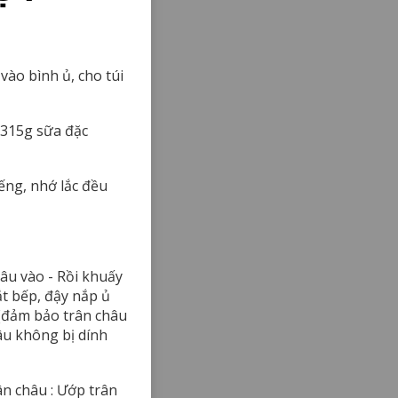
 vào bình ủ, cho túi
 315g sữa đặc
ếng, nhớ lắc đều
hâu vào - Rồi khuấy
ắt bếp, đậy nắp ủ
 (đảm bảo trân châu
âu không bị dính
 châu : Ướp trân