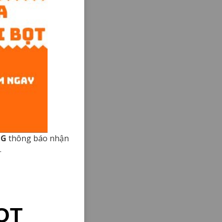
NG
thông báo nhận
.
ỌT