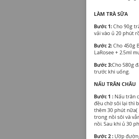
LÀM TRÀ SỮA
Bước 1:
Cho 90g trà
vải vào ủ 20 phút rồi
Bước 2:
Cho 450g B
LaRosee + 2.5ml mu
Bước 3:
Cho 580g đá
trước khi uống.
NẤU TRÂN CHÂU
Bước 1 :
Nấu trân c
đều chờ sôi lại thì
thêm 30 phút nữa( 
trong nồi sôi và vẫ
nồi. Sau khi ủ 30 p
Bước 2 :
Ướp đường 