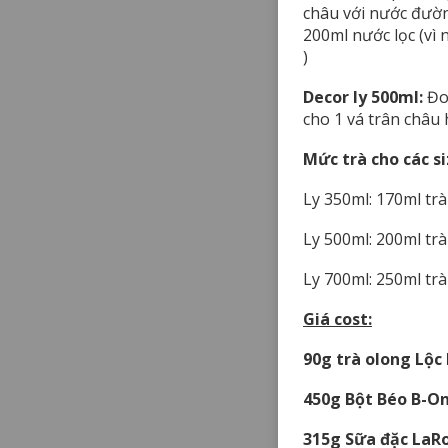
châu với nước đườn
200ml nước lọc (vì
)
Decor ly 500ml:
Đon
cho 1 vá trân châu
Mức trà cho các si
Ly 350ml: 170ml tr
Ly 500ml: 200ml tr
Ly 700ml: 250ml tr
Giá cost:
90g trà olong Lộc 
450g Bột Béo B-On
315g Sữa đặc LaRo