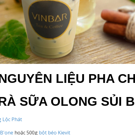
NGUYÊN LIỆU PHA C
RÀ SỮA OLONG SỦI 
 Lộc Phát
 B'one
hoặc 500g
bột béo Kievit