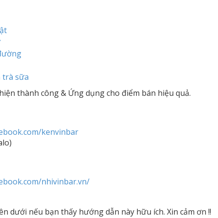
ật
ờ
 đường
 trà sữa
hiện thành công & Ứng dụng cho điểm bán hiệu quả.
cebook.com/kenvinbar
alo)
cebook.com/nhivinbar.vn/
n dưới nếu bạn thấy hướng dẫn này hữu ích. Xin cảm ơn !!