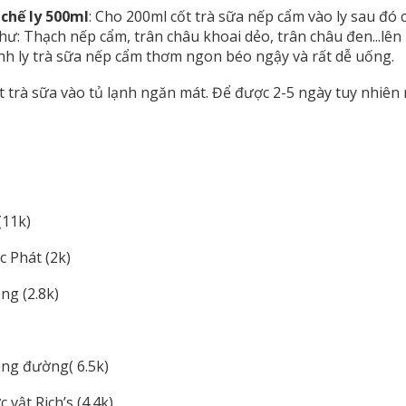
chế ly 500ml
: Cho 200ml cốt trà sữa nếp cẩm vào ly sau đó 
ư: Thạch nếp cẩm, trân châu khoai dẻo, trân châu đen...lên
nh ly trà sữa nếp cẩm thơm ngon béo ngậy và rất dễ uống.
 trà sữa vào tủ lạnh ngăn mát. Để được 2-5 ngày tuy nhiên 
(11k)
c Phát (2k)
ng (2.8k)
ng đường( 6.5k)
vật Rich’s (4.4k)