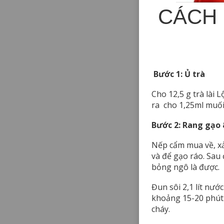
CÁCH 
Bước 1: Ủ trà
Cho 12,5 g trà lài L
ra cho 1,25ml muối 
Bước 2: Rang gạo
Nếp cẩm mua về, xả 
và để gạo ráo. Sau
bỏng ngô là được.
Đun sôi 2,1 lít nướ
khoảng 15-20 phút 
cháy.