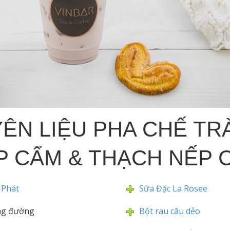
ÊN LIỆU PHA CHẾ TR
P CẨM & THẠCH NẾP 
c Phát
Sữa Đặc La Rosee
ng đường
Bột rau câu dẻo