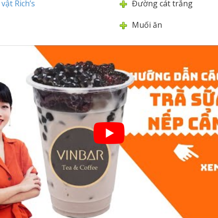
vật Rich’s
Đường cát trắng
Muối ăn