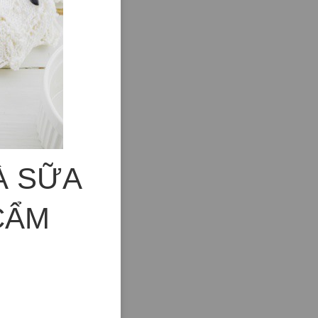
À SỮA
CẨM