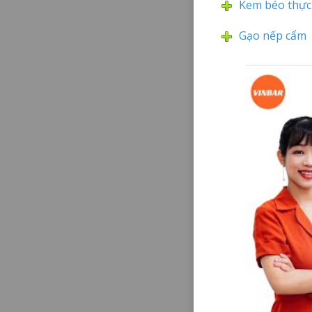
Kem béo thực 
Gạo nếp cẩm