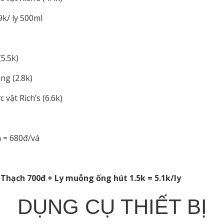
9k/ ly 500ml
5.5k)
ng (2.8k)
vật Rich’s (6.6k)
 = 680đ/vá
 Thạch 700đ + Ly muỗng ống hút 1.5k = 5.1k/ly
DỤNG CỤ THIẾT BỊ