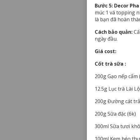
Bước 5: Decor
Pha 
múc 1 vá topping nh
là bạn đã hoàn thà
Cách bảo quản:
Cất
ngày đầu.
Giá cost:
Cốt trà sữa :
200g Gạo nếp cẩm 
12.5g Lục trà Lài Lộ
200g Đường cát trắ
200g Sữa đặc (6k)
300ml Sữa tươi khô
100ml Kem béo thực 