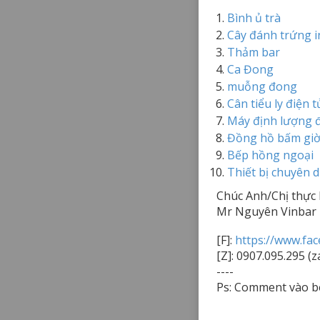
Bình ủ trà
Cây đánh trứng i
Thảm bar
Ca Đong
muỗng đong
Cân tiểu ly điện t
Máy định lượng
Đồng hồ bấm gi
Bếp hồng ngoại
Thiết bị chuyên 
Chúc Anh/Chị thực 
Mr Nguyên Vinbar
[F]:
https://www.fa
[Z]: 0907.095.295 (z
----
Ps: Comment vào b