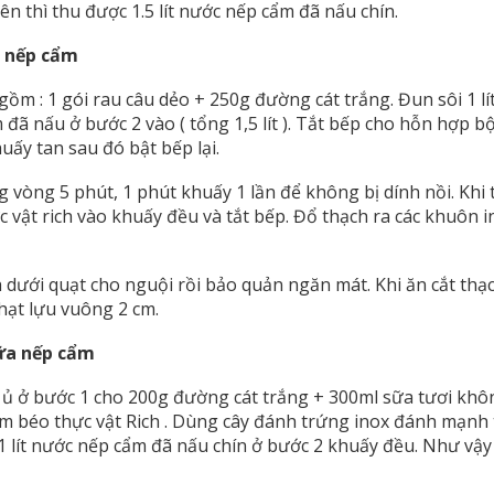
n thì thu được 1.5 lít nước nếp cẩm đã nấu chín.
h nếp cẩm
ồm : 1 gói rau câu dẻo + 250g đường cát trắng. Đun sôi 1 lí
m đã nấu ở bước 2 vào ( tổng 1,5 lít ). Tắt bếp cho hỗn hợp 
uấy tan sau đó bật bếp lại.
 vòng 5 phút, 1 phút khuấy 1 lần để không bị dính nồi. Khi 
 vật rich vào khuấy đều và tắt bếp. Đổ thạch ra các khuôn i
 dưới quạt cho nguội rồi bảo quản ngăn mát. Khi ăn cắt th
hạt lựu vuông 2 cm.
sữa nếp cẩm
 ủ ở bước 1 cho 200g đường cát trắng + 300ml sữa tươi kh
m béo thực vật Rich . Dùng cây đánh trứng inox đánh mạnh 
 1 lít nước nếp cẩm đã nấu chín ở bước 2 khuấy đều. Như vậy