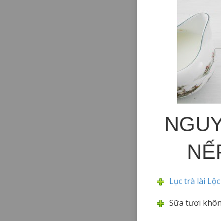
NGUY
NẾ
Lục trà lài Lộ
Sữa tươi khô