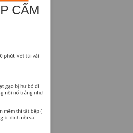
ẾP CẨM
0 phút. Vớt túi vải
ạt gạo bị hư bỏ đi
ng nồi nổ trắng như
n mềm thì tắt bếp (
 bị dính nồi và