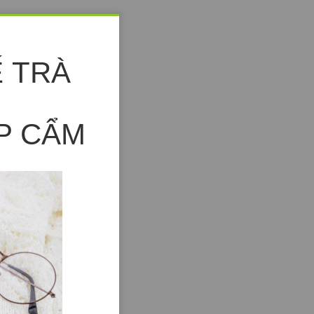
Ế TRÀ
P CẨM