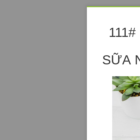
111#
SỮA 