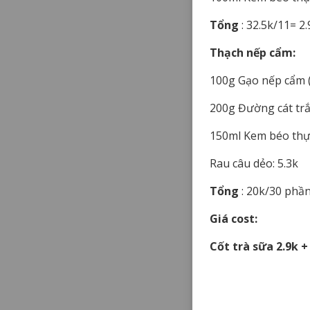
Tổng
: 32.5k/11= 2.
Thạch nếp cẩm:
100g Gạo nếp cẩm (
200g Đường cát trắ
150ml Kem béo thực 
Rau câu dẻo: 5.3k
Tổng
: 20k/30 phần
Giá cost:
Cốt trà sữa 2.9k +