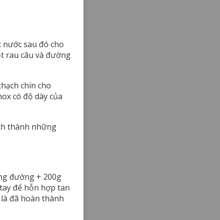
t nước sau đó cho
bột rau câu và đường
thạch chín cho
nox có độ dày của
ạch thành những
ông đường + 200g
tay để hỗn hợp tan
 là đã hoàn thành