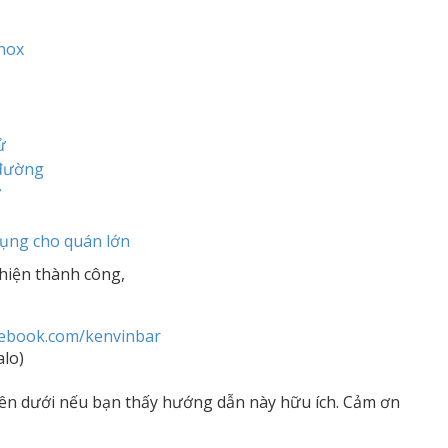
nox
ử
 đường
ờ
dụng cho quán lớn
hiện thành công,
cebook.com/kenvinbar
alo)
ên dưới nếu bạn thấy hướng dẫn này hữu ích. Cảm ơn