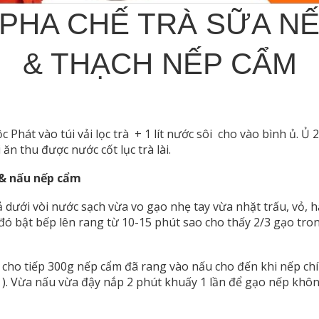
PHA CHẾ TRÀ SỮA N
& THẠCH NẾP CẨM
ộc Phát vào túi vải lọc trà + 1 lít nước sôi cho vào bình ủ. Ủ 2
ăn thu được nước cốt lục trà lài.
 & nấu nếp cẩm
dưới vòi nước sạch vừa vo gạo nhẹ tay vừa nhặt trấu, vỏ, h
 đó bật bếp lên rang từ 10-15 phút sao cho thấy 2/3 gạo tro
c cho tiếp 300g nếp cẩm đã rang vào nấu cho đến khi nếp chí
). Vừa nấu vừa đậy nắp 2 phút khuấy 1 lần để gạo nếp không