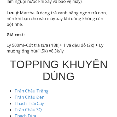
làm nguội nước khi xay và bảo vệ máy).
Lưu ý
: Matcha là dạng trà xanh bằng ngọn trà non,
nên khi bạn cho vào máy xay khi uống không còn
bột nhé.
Giá cost:
Ly 500ml=Cốt trà sữa (4.8k)+ 1 vá đậu đỏ (2k) + Ly
muỗng ống hút(1.5k) =8.3k/ly
TOPPING KHUYÊN
DÙNG
Trân Châu Trắng
Trân Châu Đen
Thạch Trái Cây
Trân Châu 3Q
Thạch Dừa