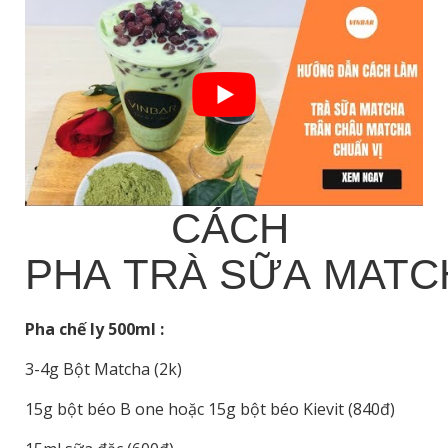
CÁCH
PHA TRÀ SỮA MAT
Pha chế ly 500ml :
3-4g Bột Matcha (2k)
15g bột béo B one hoặc 15g bột béo Kievit (840đ)