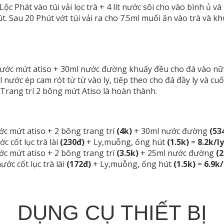
Lộc Phát vào túi vải lọc trà + 4 lít nước sôi cho vào bình ủ và
út. Sau 20 Phút vớt túi vải ra cho 7.5ml muối ăn vào trà và k
ước mứt atiso + 30ml nước đường khuấy đều cho đá vào nữa
nước ép cam rót từ từ vào ly, tiếp theo cho đá đầy ly và cu
i. Trang trí 2 bông mứt Atiso là hoàn thành.
ớc mứt atiso + 2 bông trang trí
(4k)
+ 30ml nước đường
(53
c cốt lục trà lài
(230đ)
+ Ly,muỗng, ống hút
(1.5k)
=
8.2k/l
ớc mứt atiso + 2 bông trang trí
(3.5k)
+ 25ml nước đường
(
ớc cốt lục trà lài
(172đ)
+ Ly,muỗng, ống hút
(1.5k)
=
6.9k
DỤNG CỤ THIẾT BỊ