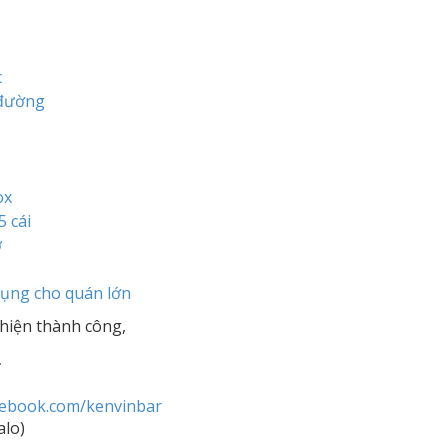
c
 đường
ox
5 cái
ờ
dụng cho quán lớn
hiện thành công,
r
cebook.com/kenvinbar
alo)