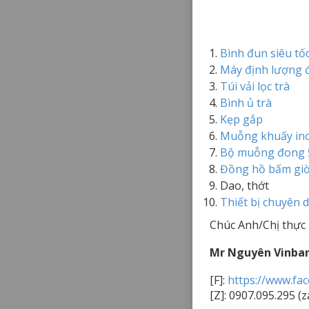
Bình đun siêu tố
Máy định lượng
Túi vải lọc trà
Bình ủ trà
Kẹp gắp
Muỗng khuấy in
Bộ muỗng đong 
Đồng hồ bấm gi
Dao, thớt
Thiết bị chuyên 
Chúc Anh/Chị thực 
Mr Nguyên Vinba
[F]:
https://www.fa
[Z]: 0907.095.295 (z