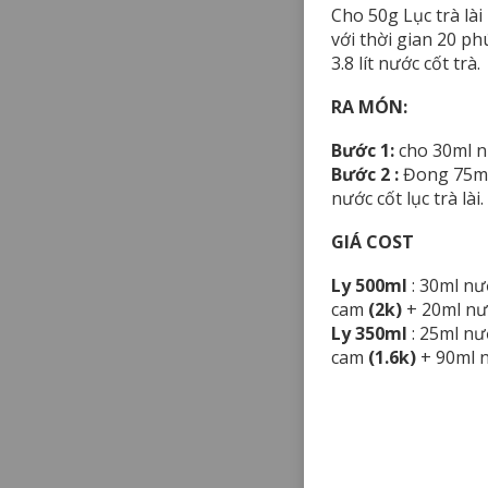
Cho 50g Lục trà lài 
với thời gian 20 ph
3.8 lít nước cốt trà.
RA MÓN:
Bước 1:
cho 30ml n
Bước 2 :
Đong 75ml 
nước cốt lục trà là
GIÁ COST
Ly 500ml
: 30ml nư
cam
(2k)
+ 20ml nướ
Ly 350ml
: 25ml nư
cam
(1.6k)
+ 90ml nư