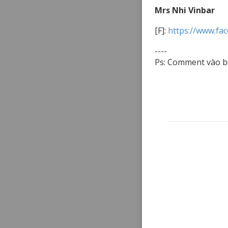
Mrs Nhi Vinbar
[F]:
https://www.fa
----
Ps: Comment vào b