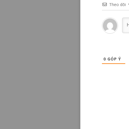
Theo dõi
0
GÓP Ý