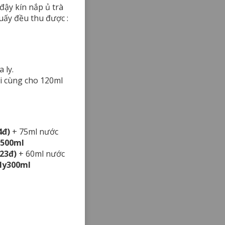
 đậy kín nắp ủ trà
huấy đều thu được :
 ly.
ối cùng cho 120ml
4đ)
+ 75ml nước
y500ml
223đ)
+ 60ml nước
/ly300ml