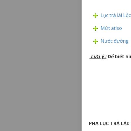
Lục trà lài Lộ
Mứt atiso
Nước đường
Lưu ý
:
Để biết hì
PHA LỤC TRÀ LÀI: