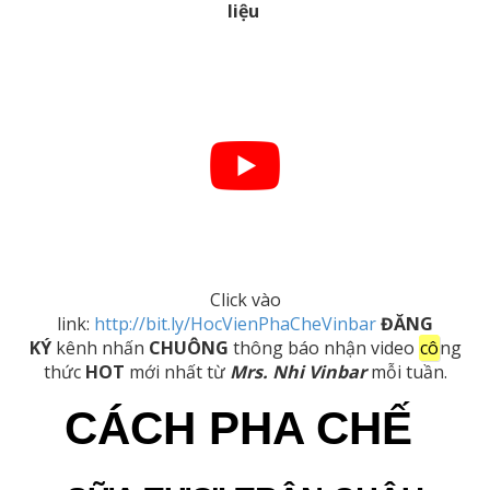
liệu
Click vào
link:
http://bit.ly/HocVienPhaCheVinbar
ĐĂNG
KÝ
kênh nhấn
CHUÔNG
thông báo nhận video
cô
ng
thức
HOT
mới nhất từ
Mrs. Nhi Vinbar
mỗi tuần.
CÁCH PHA CHẾ