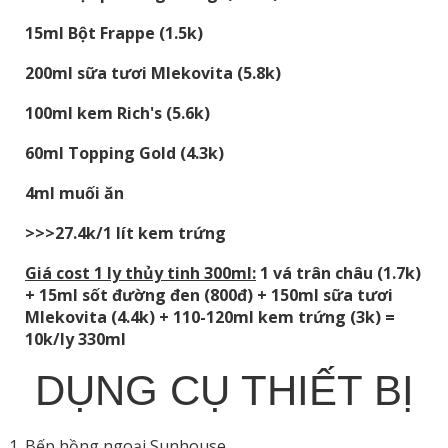
15ml Bột Frappe (1.5k)
200ml sữa tươi Mlekovita (5.8k)
100ml kem Rich's (5.6k)
60ml Topping Gold (4.3k)
4ml muối ăn
>>>27.4k/1 lít kem trứng
Giá cost 1 ly thủy tinh 300ml:
1 vá trân châu (1.7k)
+ 15ml sốt đường đen (800đ) + 150ml sữa tươi
Mlekovita (4.4k) + 110-120ml kem trứng (3k) =
10k/ly 330ml
DỤNG CỤ THIẾT BỊ
Bếp hồng ngoại Sunhouse