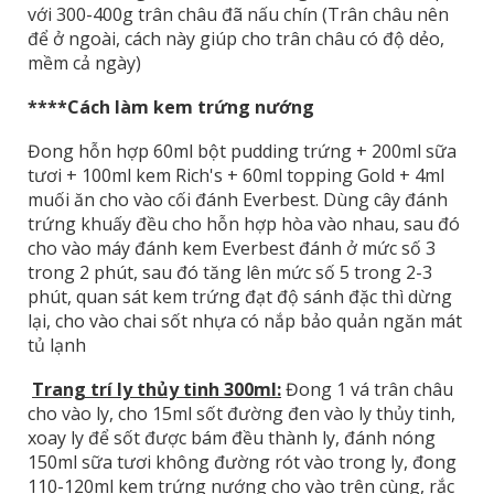
với 300-400g trân châu đã nấu chín (Trân châu nên
để ở ngoài, cách này giúp cho trân châu có độ dẻo,
mềm cả ngày)
****Cách làm kem trứng nướng
Đong hỗn hợp 60ml bột pudding trứng + 200ml sữa
tươi + 100ml kem Rich's + 60ml topping Gold + 4ml
muối ăn cho vào cối đánh Everbest. Dùng cây đánh
trứng khuấy đều cho hỗn hợp hòa vào nhau, sau đó
cho vào máy đánh kem Everbest đánh ở mức số 3
trong 2 phút, sau đó tăng lên mức số 5 trong 2-3
phút, quan sát kem trứng đạt độ sánh đặc thì dừng
lại, cho vào chai sốt nhựa có nắp bảo quản ngăn mát
tủ lạnh
Trang trí ly thủy tinh 300ml:
Đong 1 vá trân châu
cho vào ly, cho 15ml sốt đường đen vào ly thủy tinh,
xoay ly để sốt được bám đều thành ly, đánh nóng
150ml sữa tươi không đường rót vào trong ly, đong
110-120ml kem trứng nướng cho vào trên cùng, rắc