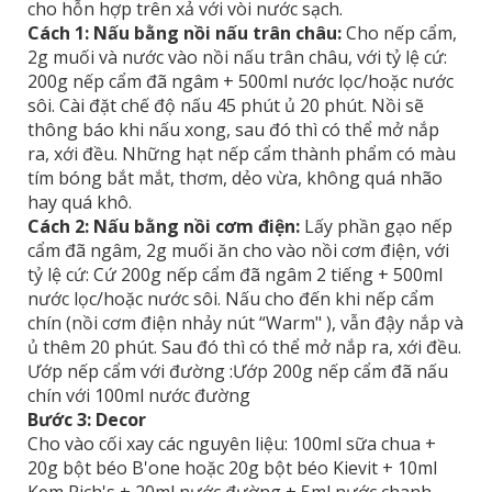
cho hỗn hợp trên xả với vòi nước sạch.
Cách 1: Nấu bằng nồi nấu trân châu:
Cho nếp cẩm,
2g muối và nước vào nồi nấu trân châu, với tỷ lệ cứ:
200g nếp cẩm đã ngâm + 500ml nước lọc/hoặc nước
sôi. Cài đặt chế độ nấu 45 phút ủ 20 phút. Nồi sẽ
thông báo khi nấu xong, sau đó thì có thể mở nắp
ra, xới đều. Những hạt nếp cẩm thành phẩm có màu
tím bóng bắt mắt, thơm, dẻo vừa, không quá nhão
hay quá khô.
Cách 2: Nấu bằng nồi cơm điện:
Lấy phần gạo nếp
cẩm đã ngâm, 2g muối ăn cho vào nồi cơm điện, với
tỷ lệ cứ: Cứ 200g nếp cẩm đã ngâm 2 tiếng + 500ml
nước lọc/hoặc nước sôi. Nấu cho đến khi nếp cẩm
chín (nồi cơm điện nhảy nút “Warm" ), vẫn đậy nắp và
ủ thêm 20 phút. Sau đó thì có thể mở nắp ra, xới đều.
Ướp nếp cẩm với đường :Ướp 200g nếp cẩm đã nấu
chín với 100ml nước đường
Bước 3: Decor
Cho vào cối xay các nguyên liệu: 100ml sữa chua +
20g bột béo B'one hoặc 20g bột béo Kievit + 10ml