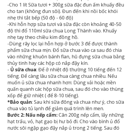
-Cho 1 lít Sữa tươi + 300g sữa đặc đun ấm khuấy đều
cho tan (không đun sôi). Đun đến khi nồi bốc khói
nhẹ thì tắt bếp (50 độ - 60 độ)
-Khi hỗn hợp sữa tươi và sữa đặc còn khoảng 40-50
độ thì đổ 110ml sữa chua Long Thành vào. Khuấy
nhẹ tay theo chiều kim đồng hồ.
-Dùng rây lọc lại hỗn hợp ở bước 3 để được thành
phẩm sữa chua mịn. Đổ sữa chua vào ca sau đó chia
vào những khuôn bánh flan, hũ đựng sữa chua bằng
thủy tinh hay các hộp có nắp đậy kín.
-
Ủ sữa chua
: Để ở nhiệt độ thường 10 tiếng đến 12
tiếng. Để càng lâu sữa chua càng chua nhiều. Nếu
muốn ủ sữa chua nhanh hơn: Dùng vải hoặc mền
quấn quanh các hộp sữa chua, sau đó cho vào thùng
xốp để giữ nhiệt ( để 8-10 tiếng).
*Bảo quản
: Sau khi sữa đông và chua như ý, cho sữa
chua vào tủ lạnh để giảm quá trình lên men.
Bước 2: Nấu nếp cẩm:
Cân 200g nếp cẩm, lấy những
hạt trấu, vỏ, hạt gạo bị hư bỏ đi. Cho vào bình ủ đổ
nước sôi ngập gạo đậy nắp ủ trong 2 tiếng. Sau đó