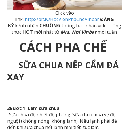
Click vào
link:
http://bit.ly/HocVienPhaCheVinbar
ĐĂNG
KÝ
kênh nhấn
CHUÔNG
thông báo nhận video công
thức
HOT
mới nhất từ
Mrs. Nhi Vinbar
mỗi tuần.
CÁCH PHA CHẾ
SỮA CHUA NẾP CẨM ĐÁ
XAY
2Bước 1: Làm sữa chua
-Sữa chua để nhiệt độ phòng :Sữa chua mua về để
nguội (không nóng, không lạnh). Nếu lạnh phải để
đến khi sữa chua hết lạnh mới tiếp tục làm.