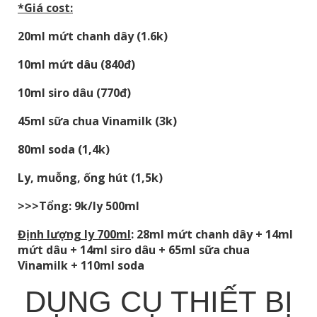
*Giá cost:
20ml mứt chanh dây (1.6k)
10ml mứt dâu (840đ)
10ml siro dâu (770đ)
45ml sữa chua Vinamilk (3k)
80ml soda (1,4k)
Ly, muỗng, ống hút (1,5k)
>>>Tổng: 9k/ly 500ml
Định lượng ly 700ml
: 28ml mứt chanh dây + 14ml
mứt dâu + 14ml siro dâu + 65ml sữa chua
Vinamilk + 110ml soda
DỤNG CỤ THIẾT BỊ