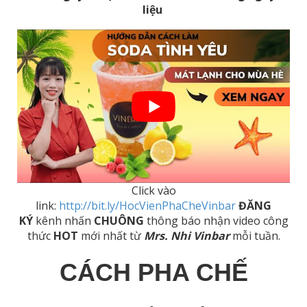
liệu
Click vào
link:
http://bit.ly/HocVienPhaCheVinbar
ĐĂNG
KÝ
kênh nhấn
CHUÔNG
thông báo nhận video công
thức
HOT
mới nhất từ
Mrs. Nhi Vinbar
mỗi tuần.
CÁCH PHA CHẾ