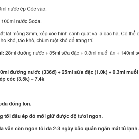
0ml nước ép Cóc vào.
t 100ml nước Soda.
cắt lát mỏng 3mm, xếp xòe hình cánh quạt và lá bạc hà. Có thể 
ho khô, táo khô, chùm ruột khô để trang trí.
l:
28ml đường nước + 35ml sữa đặc + 0.3ml muối ăn + 140ml s
 20ml đường nước (336đ) + 25ml sữa đặc (1.0k) + 0.3ml muối
ép cóc (3.5k) = 7.4k
oda đóng lon.
 tới đâu ép đó mới giữ được độ tươi ngon.
a vẫn còn ngon tối đa 2-3 ngày bảo quản ngăn mát tủ lạnh.