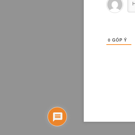
0
GÓP Ý