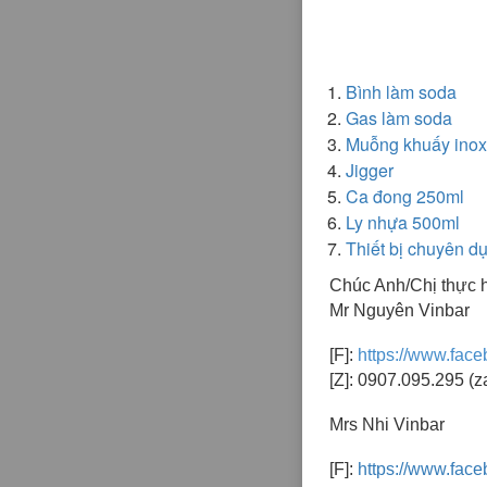
Bình làm soda
Gas làm soda
Muỗng khuấy inox
Jigger
Ca đong 250ml
Ly nhựa 500ml
Thiết bị chuyên d
Chúc Anh/Chị thực h
Mr Nguyên Vinbar
[F]:
https://www.fac
[Z]: 0907.095.295 (z
Mrs Nhi Vinbar
[F]:
https://www.face