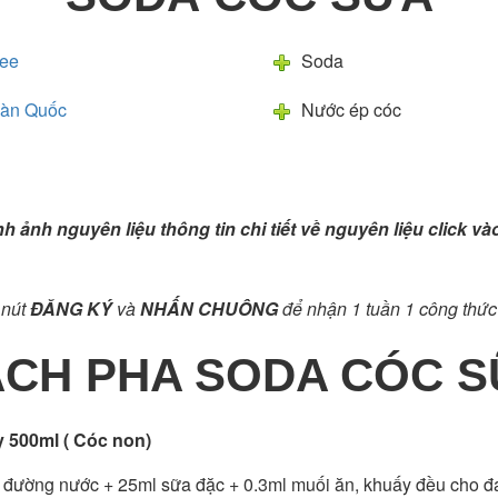
see
Soda
àn Quốc
Nước ép cóc
ình ảnh nguyên liệu thông tin chi tiết về nguyên liệu click v
nút
ĐĂNG KÝ
và
NHẤN CHUÔNG
để nhận 1 tuần 1 công thức
CH PHA SODA CÓC 
y 500ml ( Cóc non)
đường nước + 25ml sữa đặc + 0.3ml muối ăn, khuấy đều cho đá