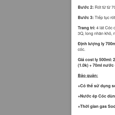
Bước 2:
Rót từ từ 7
Bước 3:
Tiếp tục ró
Trang trí:
4 lát Cóc 
3Q, long nhãn khô, n
Định lượng ly 700m
cóc.
Giá cost ly 500ml:
(1.0k) + 70ml nước 
Bảo quản:
+Có thể sử dụng s
+Nước ép Cóc dùng
+Thời gian gas Sod