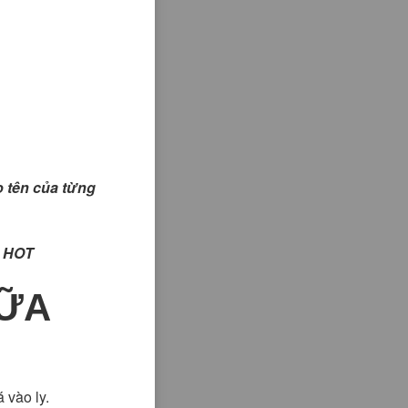
ào tên của từng
HOT
SỮA
 vào ly.