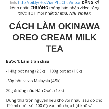
link:
http://bit.ly/HocVienPhaCheVinbar
ĐĂNG KÝ
kênh nhấn
CHUÔNG
thông báo nhận video công
thức
HOT
mới nhất từ
Mrs. Nhi Vinbar
.
CÁCH LÀM OKINAWA
OREO CREAM MILK
TEA
Bước 1
:
Làm trân châu
-140g bột năng (2.5k) + 100g bột áo (1.8k)
-50g bột cacao Malaysia (4.5k)
20g đường nâu Hàn Quốc (1.5k)
Dùng thìa trộn nguyên liệu khô với nhau, sau đó cho
120 ml nước sôi 100 độ vào hỗn hợp bột khô và