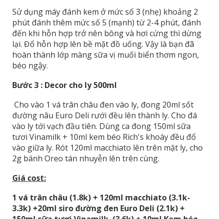
Sử dụng máy đánh kem ở mức số 3 (nhẹ) khoảng 2
phút đánh thêm mức số 5 (mạnh) từ 2-4 phút, đánh
đến khi hỗn hợp trở nên bông và hơi cứng thì dừng
lại. Đổ hỗn hợp lên bề mặt đồ uống. Vậy là bạn đã
hoàn thành lớp màng sữa vị muối biển thơm ngon,
béo ngậy.
Bước 3 : Decor cho ly 500ml
Cho vào 1 vá trân châu đen vào ly, đong 20ml sốt
đường nâu Euro Deli rưới đều lên thành ly. Cho đá
vào ly tới vạch đầu tiên. Dùng ca đong 150ml sữa
tươi Vinamilk + 10ml kem béo Rich's khoáy đều đổ
vào giữa ly. Rót 120ml macchiato lên trên mặt ly, cho
2g bánh Oreo tán nhuyễn lên trên cùng.
Giá cost:
1 vá trân châu (1.8k) + 120ml macchiato (3.1k-
3.3k) +20ml siro đường đen Euro Deli (2.1k) +
150ml sữa tươi Vinamilk (3.6k) + 10ml Kem béo