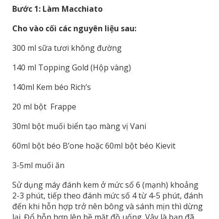
Bước 1: Làm Macchiato
Cho vào cối các nguyên liệu sau:
300 ml sữa tươi không đường
140 ml Topping Gold (Hộp vàng)
140ml Kem béo Rich’s
20 ml bột Frappe
30ml bột muối biển tạo màng vị Vani
60ml bột béo B’one hoặc 60ml bột béo Kievit
3-5ml muối ăn
Sử dụng máy đánh kem ở mức số 6 (mạnh) khoảng
2-3 phút, tiếp theo đánh mức số 4 từ 4-5 phút, đánh
đến khi hỗn hợp trở nên bông và sánh mịn thì dừng
lại. Đổ hỗn hợp lên bề mặt đồ uống. Vậy là bạn đã