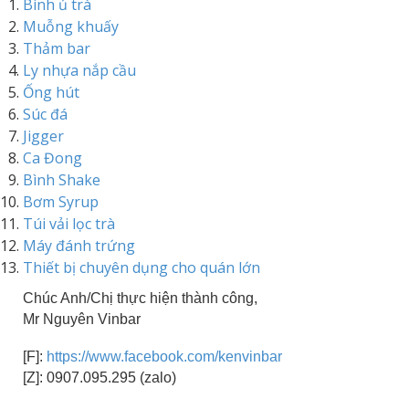
Bình ủ trà
Muỗng khuấy
Thảm bar
Ly nhựa nắp cầu
Ống hút
Súc đá
Jigger
Ca Đong
Bình Shake
Bơm Syrup
Túi vải lọc trà
Máy đánh trứng
Thiết bị chuyên dụng cho quán lớn
Chúc Anh/Chị thực hiện thành công,
Mr Nguyên Vinbar
[F]:
https://www.facebook.com/kenvinbar
[Z]: 0907.095.295 (zalo)