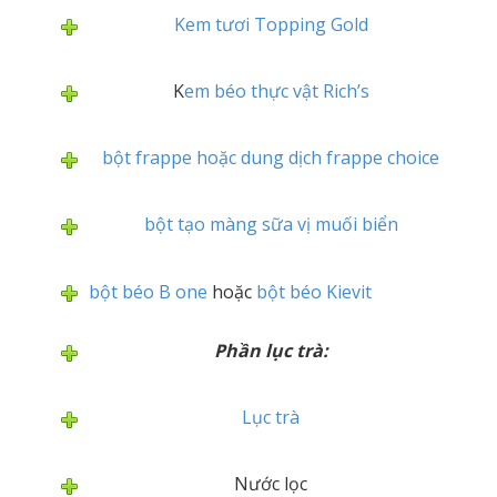
Kem tươi Topping Gold
K
em béo thực vật Rich’s
bột frappe hoặc dung dịch frappe choice
bột tạo màng sữa vị muối biển
bột béo B one
hoặc
bột béo Kievit
Phần lục trà:
Lục trà
Nước lọc