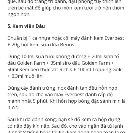
quế, sau đó trang trí bánh, đậu phộng tùy thích lên
trên bề mặt để giúp cho món kem tươi trở nên thơm
ngon hơn.
5.
Kem viên Dâu
Chuẩn bị 1 ca nhựa hoặc cối máy đánh kem Everbest
+ 20g bột kem sữa dừa Benus.
Dùng 100ml sữa tươi không đường + 20ml sinh tố
dâu Golden Farm + 35ml siro dâu Golden Farm +
50ml Kem béo thực vật Rich's + 100ml Topping Gold
+ 0.3ml muối ăn.
Dùng cây đánh trứng inox đánh tan đều hỗn hợp
trên, sau đó cho vào máy Everbest đánh cấp độ
mạnh nhất 5 phút. Khi hỗn hợp bông đặc sánh mịn là
được.
Sau khi đã đánh xong, bạn sẽ đổ kem ra hộp đựng
có nắp đậy kín nắp. Sau đó, cho vào ngăn đá tủ lạnh
ít nhất 8 tiếng hoặc tới khi kem đông hoàn toàn là có