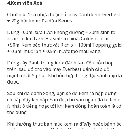
4.
Kem viên Xoài
Chuẩn bị 1 ca nhựa hoặc cối máy đánh kem Everbest
+ 20g bột kem sữa dừa Benus.
Dùng 100ml sữa tươi không đường + 20ml sinh tố
xoài Golden Farm + 25ml siro xoài Golden Farm
+50ml Kem béo thực vật Rich's + 100ml Topping gold
+ 0.3ml muối ăn + 0.5ml nước tạo màu vàng.
Dùng cây đánh trứng inox đánh tan đều hỗn hợp
trên, sau đó cho vào máy Everbest đánh cấp độ
mạnh nhất 5 phút. Khi hỗn hợp bông đặc sánh mịn là
được.
Sau khi đã đánh xong, bạn sẽ đổ kem ra hộp đựng
có nắp đậy kín nắp. Sau đó, cho vào ngăn đá tủ lạnh
ít nhất 8 tiếng hoặc tới khi kem đông hoàn toàn là có
thể dùng.
Khi thưởng thức bạn múc kem ra đĩa/ly hoặc bánh ốc