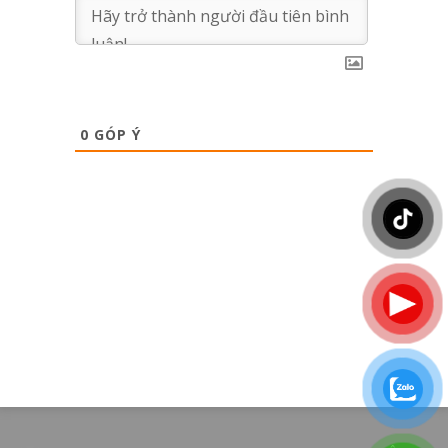
0
GÓP Ý