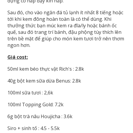
đựng có nắp đậy kín nắp.
Sau đó, cho vào ngăn đá tủ lạnh ít nhất 8 tiếng hoặc
tới khi kem đông hoàn toàn là có thể dùng. Khi
thưởng thức bạn múc kem ra đĩa/ly hoặc bánh ốc
quế, sau đó trang trí bánh, đậu phộng tùy thích lên
trên bề mặt để giúp cho món kem tươi trở nên thơm
ngon hơn.
Giá cost:
50ml kem béo thực vật Rich's : 2.8k
40g bột kem sữa dừa Benus: 2.8k
100ml sữa tươi : 2,6k
100ml Topping Gold: 7.2k
6g bột trà nâu Houjicha : 3.6k
Siro + sinh tố : 4.5 - 5.5k