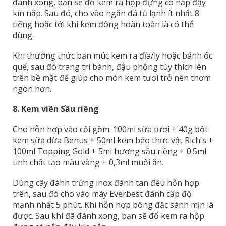
đánh xong, bạn sẽ đổ kem ra hộp đựng có nắp đậy
kín nắp. Sau đó, cho vào ngăn đá tủ lạnh ít nhất 8
tiếng hoặc tới khi kem đông hoàn toàn là có thể
dùng.
Khi thưởng thức bạn múc kem ra đĩa/ly hoặc bánh ốc
quế, sau đó trang trí bánh, đậu phộng tùy thích lên
trên bề mặt để giúp cho món kem tươi trở nên thơm
ngon hơn.
8. Kem viên Sầu riêng
Cho hỗn hợp vào cối gồm: 100ml sữa tươi + 40g bột
kem sữa dừa Benus + 50ml kem béo thực vật Rich's +
100ml Topping Gold + 5ml hương sầu riêng + 0.5ml
tinh chất tạo màu vàng + 0,3ml muối ăn.
Dùng cây đánh trứng inox đánh tan đều hỗn hợp
trên, sau đó cho vào máy Everbest đánh cấp độ
mạnh nhất 5 phút. Khi hỗn hợp bông đặc sánh mịn là
được. Sau khi đã đánh xong, bạn sẽ đổ kem ra hộp