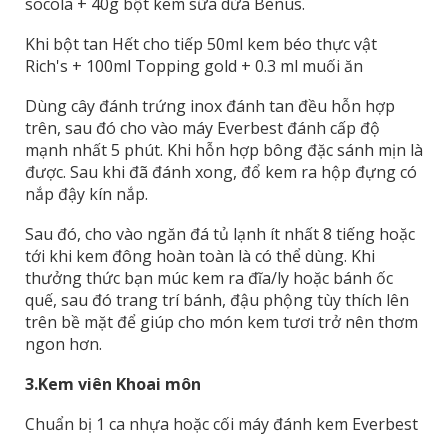
socola + 40g bột kem sữa dừa Benus.
Khi bột tan Hết cho tiếp 50ml kem béo thực vật
Rich's + 100ml Topping gold + 0.3 ml muối ăn
Dùng cây đánh trứng inox đánh tan đều hỗn hợp
trên, sau đó cho vào máy Everbest đánh cấp độ
mạnh nhất 5 phút. Khi hỗn hợp bông đặc sánh mịn là
được. Sau khi đã đánh xong, đổ kem ra hộp đựng có
nắp đậy kín nắp.
Sau đó, cho vào ngăn đá tủ lạnh ít nhất 8 tiếng hoặc
tới khi kem đông hoàn toàn là có thể dùng. Khi
thưởng thức bạn múc kem ra đĩa/ly hoặc bánh ốc
quế, sau đó trang trí bánh, đậu phộng tùy thích lên
trên bề mặt để giúp cho món kem tươi trở nên thơm
ngon hơn.
3.
Kem viên Khoai môn
Chuẩn bị 1 ca nhựa hoặc cối máy đánh kem Everbest