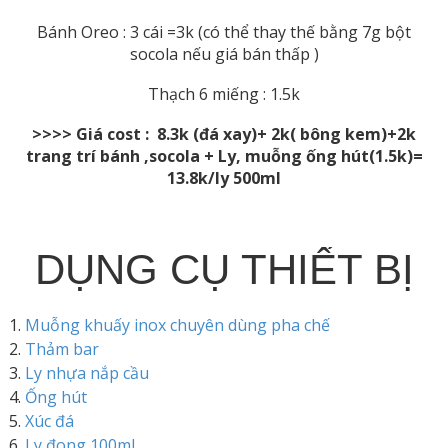
Bánh Oreo : 3 cái =3k (có thể thay thế bằng 7g bột
socola nếu giá bán thấp )
Thạch 6 miếng : 1.5k
>>>> Giá cost : 8.3k (đá xay)+ 2k( bông kem)+2k
trang trí bánh ,socola + Ly, muỗng ống hút(1.5k)=
13.8k/ly 500ml
DỤNG CỤ THIẾT BỊ
Muỗng khuấy inox chuyên dùng pha chế
Thảm bar
Ly nhựa nắp cầu
Ống hút
Xúc đá
Ly đong 100ml