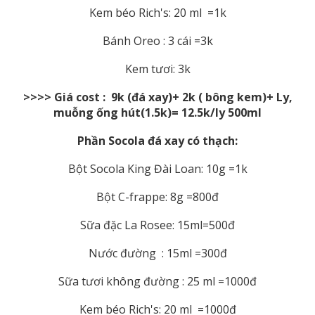
Kem béo Rich's: 20 ml =1k
Bánh Oreo : 3 cái =3k
Kem tươi: 3k
>>>> Giá cost :
9k (đá xay)+ 2k ( bông kem)+ Ly,
muỗng ống hút(1.5k)= 12.5k/ly 500ml
Phần Socola đá xay có thạch:
Bột Socola King Đài Loan: 10g =1k
Bột C-frappe: 8g =800đ
Sữa đặc La Rosee: 15ml=500đ
Nước đường : 15ml =300đ
Sữa tươi không đường : 25 ml =1000đ
Kem béo Rich's: 20 ml =1000đ