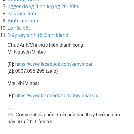
Jigger đong định lượng 20-40ml
Gas làm kem
Bình làm kem
Lọ rắc bột
Máy xay sinh tố Omniblend
Chúc Anh/Chị thực hiện thành công,
Mr Nguyên Vinbar
[F]:
https://www.facebook.com/kenvinbar
[Z]: 0907.095.295 (zalo)
Mrs Nhi Vinbar
[F]:
https://www.facebook.com/nhivinbar.vn/
---
Ps: Comment vào bên dưới nếu bạn thấy hướng dẫn
này hữu ích. Cảm ơn