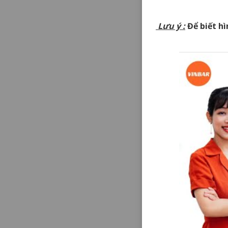
Lưu ý
:
Để biết hì