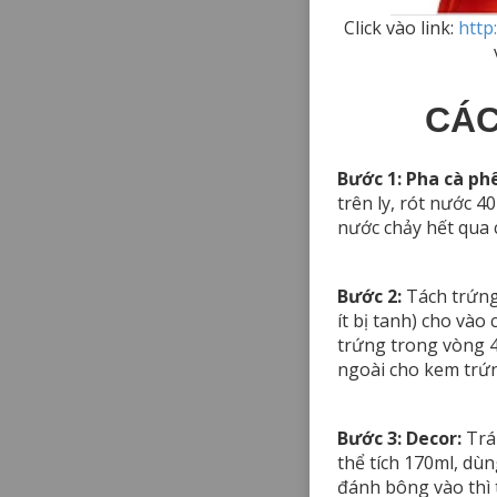
Click vào link:
http
CÁC
Bước 1: Pha cà phê
trên ly, rót nước 4
nước chảy hết qua c
Bước 2:
Tách trứng 
ít bị tanh) cho và
trứng trong vòng 4
ngoài cho kem trứ
Bước 3: Decor:
Trán
thể tích 170ml, dù
đánh bông vào thì 