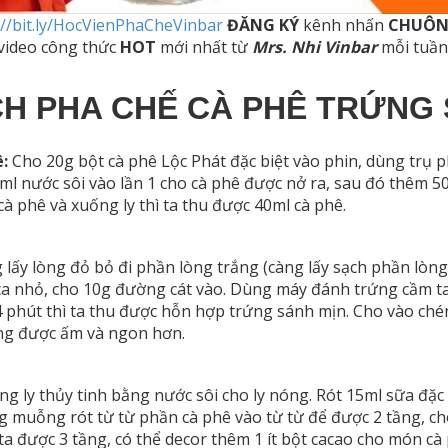
://bit.ly/HocVienPhaCheVinbar
ĐĂNG KÝ
kênh nhấn
CHUÔ
video công thức
HOT
mới nhất từ
Mrs. Nhi Vinbar
mỗi tuần
H PHA CHẾ CÀ PHÊ TRỨNG
:
Cho 20g bột cà phê Lộc Phát đặc biệt vào phin, dùng trụ p
0ml nước sôi vào lần 1 cho cà phê được nở ra, sau đó thêm 50
à phê và xuống ly thì ta thu được 40ml cà phê.
lấy lòng đỏ bỏ đi phần lòng trắng (càng lấy sạch phần lòng
o ca nhỏ, cho 10g đường cát vào. Dùng máy đánh trứng cầm 
 phút thì ta thu được hỗn hợp trứng sánh mịn. Cho vào ché
ng được ấm và ngon hơn.
g ly thủy tinh bằng nước sôi cho ly nóng. Rót 15ml sữa đặc 
ng muỗng rót từ từ phần cà phê vào từ từ để được 2 tầng, c
ta được 3 tầng, có thể decor thêm 1 ít bột cacao cho món cà