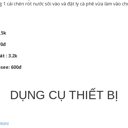
 1 cái chén rót nước sôi vào và đặt ly cà phê vừa làm vào ch
,5k
70đ
t : 3.2k
see: 600đ
DỤNG CỤ THIẾT BỊ
mini