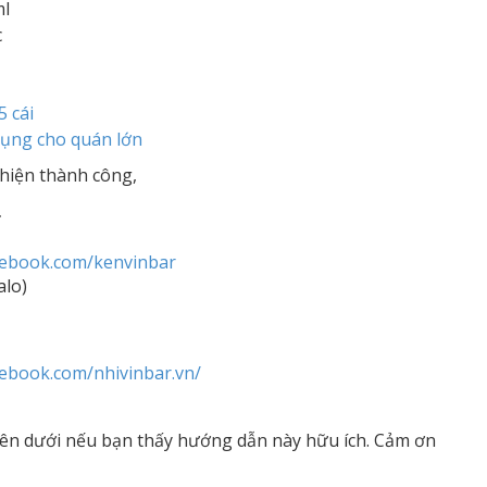
ml
c
5 cái
dụng cho quán lớn
hiện thành công,
r
cebook.com/kenvinbar
alo)
cebook.com/nhivinbar.vn/
ên dưới nếu bạn thấy hướng dẫn này hữu ích. Cảm ơn