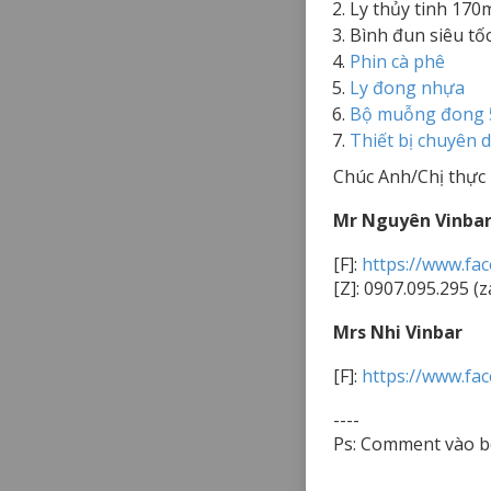
Ly thủy tinh 170
Bình đun siêu tố
Phin cà phê
Ly đong nhựa
Bộ muỗng đong 
Thiết bị chuyên 
Chúc Anh/Chị thực 
Mr Nguyên Vinba
[F]:
https://www.fa
[Z]: 0907.095.295 (z
Mrs Nhi Vinbar
[F]:
https://www.fa
----
Ps: Comment vào b