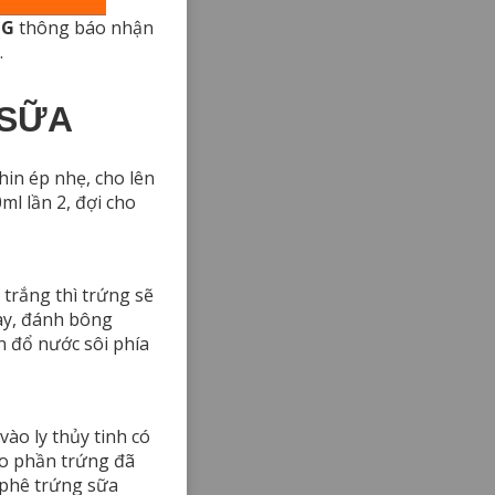
NG
thông báo nhận
.
 SỮA
hin ép nhẹ, cho lên
ml lần 2, đợi cho
 trắng thì trứng sẽ
tay, đánh bông
n đổ nước sôi phía
vào ly thủy tinh có
ho phần trứng đã
 phê trứng sữa